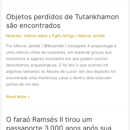
mais
famosos
Objetos perdidos de Tutankhamon
faraós
são encontrados
ganharão
um
Notícias
,
Vídeos sobre o Egito Antigo
/
Márcia Jamille
novo
lar
Por Márcia Jamille | @MJamille | Instagram A arqueologia é
depois
uma ciência cheia de surpresas, em especial graças aos
de
momentos e lugares inusitados em que podem ocorrer
mais
descobertas arqueológicas. E foi isto o que ocorreu há
de
algumas semanas no Museu de Luxor: em seu depósito foi
um
encontrada uma misteriosa caixa e dentro dela estavam
século
partes de um dos
Objetos
Read More »
perdidos
de
Tutankhamon
O faraó Ramsés II tirou um
são
passaporte 3.000 anos após sua
encontrados