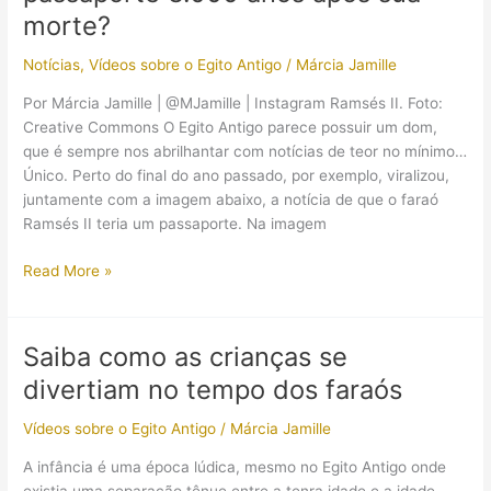
morte?
Notícias
,
Vídeos sobre o Egito Antigo
/
Márcia Jamille
Por Márcia Jamille | @MJamille | Instagram Ramsés II. Foto:
Creative Commons O Egito Antigo parece possuir um dom,
que é sempre nos abrilhantar com notícias de teor no mínimo…
Único. Perto do final do ano passado, por exemplo, viralizou,
juntamente com a imagem abaixo, a notícia de que o faraó
Ramsés II teria um passaporte. Na imagem
O
Read More »
faraó
Ramsés
II
Saiba como as crianças se
tirou
divertiam no tempo dos faraós
um
passaporte
Vídeos sobre o Egito Antigo
/
Márcia Jamille
3.000
anos
A infância é uma época lúdica, mesmo no Egito Antigo onde
após