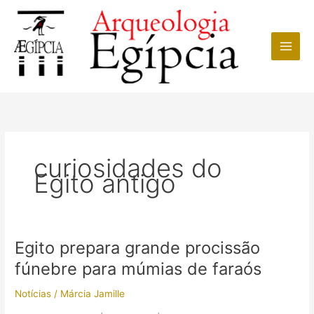
Ir
para
o
conteúdo
curiosidades do
Egito antigo
Egito prepara grande procissão
fúnebre para múmias de faraós
Notícias
/
Márcia Jamille