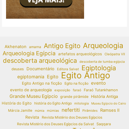
Arqueologia
Antigo Egito
Akhenaton
amarna
Arqueologia Egípcia
artefatos arqueológicos
Cleópatra VII
descoberta arqueológica
descoberta de tumba egípcia
Egiptologia
Documentário
deuses
Editora Salvat
Egito Antigo
egiptomania
Egito
evento
Egito Antigo na ficção
Egito na ficção
evento de arqueologia
Faraó Tutankhamon
exposição
faraó
Grande Museu Egípcio
História Antiga
grande pirâmide
História do Egito
história do Egito Antigo
mitologia
Museu Egípcio do Cairo
nefertiti
Ramses II
Márcia Jamille
múmias
Pirâmides
múmia
Revista
Revista Mistério dos Deuses Egípcios
Revista Mistério dos Deuses Egípcios da Salvat
Saqqara