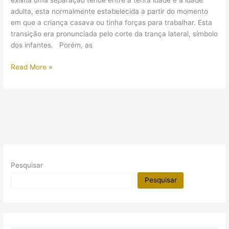
existia uma separação tênue entre a tenra idade e a idade
sua
adulta, esta normalmente estabelecida a partir do momento
morte?
em que a criança casava ou tinha forças para trabalhar. Esta
transição era pronunciada pelo corte da trança lateral, símbolo
dos infantes. Porém, as
Saiba
Read More »
como
as
crianças
se
divertiam
no
tempo
dos
Pesquisar
faraós
Pesquisar