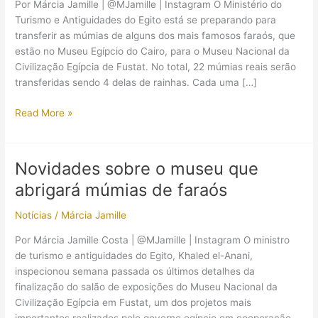
Por Márcia Jamille | @MJamille | Instagram O Ministério do
Turismo e Antiguidades do Egito está se preparando para
transferir as múmias de alguns dos mais famosos faraós, que
estão no Museu Egípcio do Cairo, para o Museu Nacional da
Civilização Egípcia de Fustat. No total, 22 múmias reais serão
transferidas sendo 4 delas de rainhas. Cada uma […]
Egito
Read More »
prepara
grande
procissão
Novidades sobre o museu que
fúnebre
abrigará múmias de faraós
para
múmias
Notícias
/
Márcia Jamille
de
faraós
Por Márcia Jamille Costa | @MJamille | Instagram O ministro
de turismo e antiguidades do Egito, Khaled el-Anani,
inspecionou semana passada os últimos detalhes da
finalização do salão de exposições do Museu Nacional da
Civilização Egípcia em Fustat, um dos projetos mais