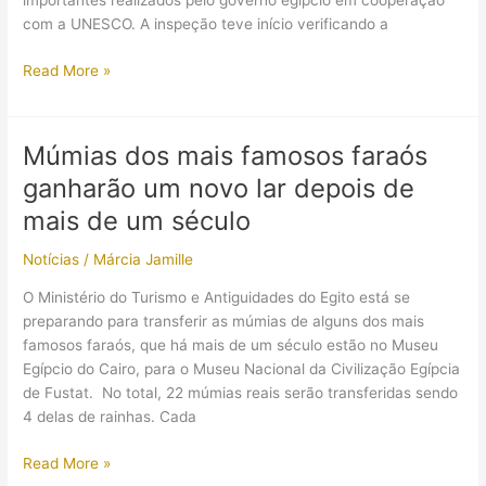
importantes realizados pelo governo egípcio em cooperação
com a UNESCO. A inspeção teve início verificando a
Novidades
Read More »
sobre
o
museu
Múmias dos mais famosos faraós
que
ganharão um novo lar depois de
abrigará
múmias
mais de um século
de
Notícias
/
Márcia Jamille
faraós
O Ministério do Turismo e Antiguidades do Egito está se
preparando para transferir as múmias de alguns dos mais
famosos faraós, que há mais de um século estão no Museu
Egípcio do Cairo, para o Museu Nacional da Civilização Egípcia
de Fustat. No total, 22 múmias reais serão transferidas sendo
4 delas de rainhas. Cada
Múmias
Read More »
dos