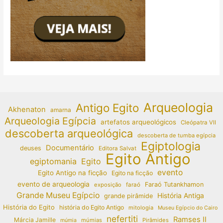
Arqueologia
Antigo Egito
Akhenaton
amarna
Arqueologia Egípcia
artefatos arqueológicos
Cleópatra VII
descoberta arqueológica
descoberta de tumba egípcia
Egiptologia
Documentário
deuses
Editora Salvat
Egito Antigo
egiptomania
Egito
evento
Egito Antigo na ficção
Egito na ficção
evento de arqueologia
Faraó Tutankhamon
exposição
faraó
Grande Museu Egípcio
História Antiga
grande pirâmide
História do Egito
história do Egito Antigo
mitologia
Museu Egípcio do Cairo
nefertiti
Ramses II
Márcia Jamille
múmias
Pirâmides
múmia