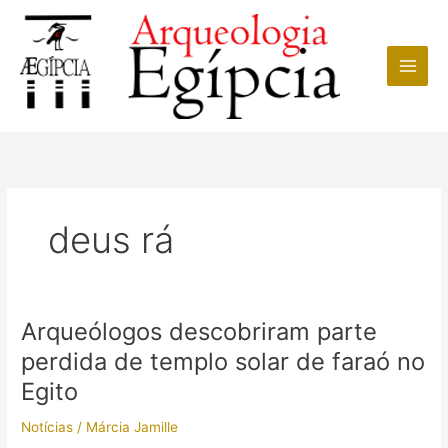
Ir
para
o
conteúdo
deus rá
Arqueólogos descobriram parte
perdida de templo solar de faraó no
Egito
Notícias
/
Márcia Jamille