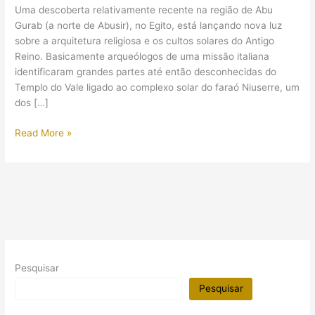
Uma descoberta relativamente recente na região de Abu
Gurab (a norte de Abusir), no Egito, está lançando nova luz
sobre a arquitetura religiosa e os cultos solares do Antigo
Reino. Basicamente arqueólogos de uma missão italiana
identificaram grandes partes até então desconhecidas do
Templo do Vale ligado ao complexo solar do faraó Niuserre, um
dos […]
Arqueólogos
Read More »
descobriram
parte
perdida
de
templo
solar
de
faraó
Pesquisar
no
Egito
Pesquisar