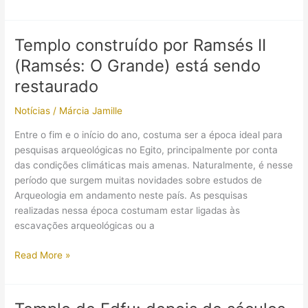
no
Egito:
Pesquisadores
Templo construído por Ramsés II
do
(Ramsés: O Grande) está sendo
Museu
Nacional
restaurado
estão
Notícias
/
Márcia Jamille
trabalhando
em
Entre o fim e o início do ano, costuma ser a época ideal para
tumba
pesquisas arqueológicas no Egito, principalmente por conta
da
das condições climáticas mais amenas. Naturalmente, é nesse
época
período que surgem muitas novidades sobre estudos de
dos
Arqueologia em andamento neste país. As pesquisas
faraós
realizadas nessa época costumam estar ligadas às
escavações arqueológicas ou a
Templo
Read More »
construído
por
Ramsés