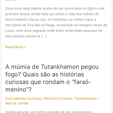
Uma nova descoberta acaba de ser anunciada no Egito e ela
promete lançar ainda mais luz sobre a vida dos nobres do
Novo Império! Dessa vez, os holofotes se voltam para a
necrópole de Dra Abu el-Naga, localizada na margem oeste de
Luxor, uma área sagrada onde eram enterradas pessoas de
alta posição social na […]
Arqueólogos
Read More »
egípcios
acabaram
de
A múmia de Tutankhamon pegou
anunciar
fogo? Quais são as histórias
a
descoberta
curiosas que rondam o “faraó-
de
menino”?
três
tumbas
Descobertas Curiosas
,
Histórias Curiosas
,
Tutankhamon
/
de
Márcia Jamille
nobres
Desde sempre, eu tenho vontade de ser arqueóloga e