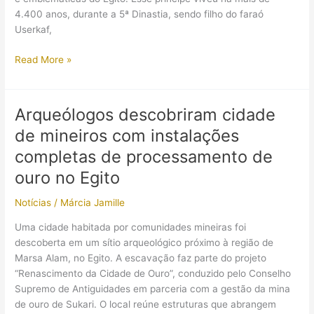
“faraó-
4.400 anos, durante a 5ª Dinastia, sendo filho do faraó
menino”?
Userkaf,
Foi
Read More »
descoberta
no
Egito
Arqueólogos descobriram cidade
tumba
de mineiros com instalações
de
um
completas de processamento de
príncipe
ouro no Egito
até
então
Notícias
/
Márcia Jamille
desconhecido!
Uma cidade habitada por comunidades mineiras foi
descoberta em um sítio arqueológico próximo à região de
Marsa Alam, no Egito. A escavação faz parte do projeto
“Renascimento da Cidade de Ouro”, conduzido pelo Conselho
Supremo de Antiguidades em parceria com a gestão da mina
de ouro de Sukari. O local reúne estruturas que abrangem