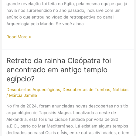
grande revelação foi feita no Egito, pela mesma equipe que já
havia nos surpreendido no ano passado, inclusive com um
anúncio que entrou no vídeo de retrospectiva do canal
Arqueologia pelo Mundo. Se você ainda
Novas
Read More »
descobertas
em
Saqqara
Retrato da rainha Cleópatra foi
abrem
encontrado em antigo templo
o
ano
egípcio?
com
Descobertas Arqueológicas
,
Descobertas de Tumbas
,
Notícias
revelações
/
Márcia Jamille
sobre
o
No fim de 2024, foram anunciadas novas descobertas no sítio
Antigo
arqueológico de Taposiris Magna. Localizada a oeste de
Reino
Alexandria, esta foi uma cidade fundada por volta de 280
do
a.E.C., perto do Mar Mediterrâneo. Lá existiam alguns templos
Egito
dedicados ao casal Osíris e Ísis, entre outras divindades, e tem