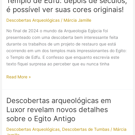
Templo de Edfu: depois de séculos,
II
é possível ver suas cores originais!
(Ramsés:
O
Descobertas Arqueológicas
/
Márcia Jamille
Grande)
está
No final de 2024 o mundo da Arqueologia Egípcia foi
sendo
presenteado com uma descoberta bem interessante feita
restaurado
durante os trabalhos de um projeto de restauro que está
ocorrendo em um dos templos mais impressionantes do Egito:
o Templo de Edfu. E confesso que enquanto escrevia este
texto fiquei surpresa ao perceber que eu nunca tinha
Templo
Read More »
de
Edfu:
depois
Descobertas arqueológicas em
de
Luxor revelam novos detalhes
séculos,
é
sobre o Egito Antigo
possível
Descobertas Arqueológicas
,
Descobertas de Tumbas
/
Márcia
ver