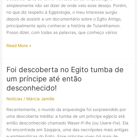
do
simplesmente não sei dizer de onde veio esse desejo. Porém,
Novo
no que diz respeito à Egiptologia, o meu interesse surgiu
Império!
depois de assistir a um documentário sobre o Egito Antigo,
principalmente após conhecer a história de Tutankhamon.
Posso dizer, com todas as palavras, que conheço vários
A
Read More »
múmia
de
Tutankhamon
Foi descoberta no Egito tumba de
pegou
um príncipe até então
fogo?
Quais
desconhecido!
são
Notícias
/
Márcia Jamille
as
histórias
Recentemente, o mundo da arqueologia foi surpreendido por
curiosas
uma descoberta inédita: a tumba de um príncipe egípcio até
que
então desconhecido chamado Waser-If-Re (ou Usere-fre). Ela
rondam
foi encontrada em Saqqara, uma das necrópoles mais antigas
o
e emblemáticas do Egito. Esse príncipe viveu há mais de