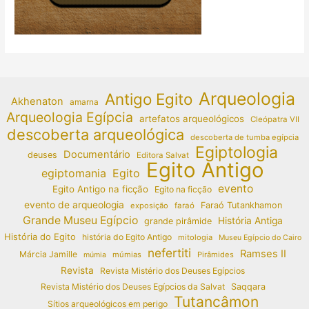
Arqueologia
Antigo Egito
Akhenaton
amarna
Arqueologia Egípcia
artefatos arqueológicos
Cleópatra VII
descoberta arqueológica
descoberta de tumba egípcia
Egiptologia
Documentário
deuses
Editora Salvat
Egito Antigo
egiptomania
Egito
evento
Egito Antigo na ficção
Egito na ficção
evento de arqueologia
Faraó Tutankhamon
exposição
faraó
Grande Museu Egípcio
História Antiga
grande pirâmide
História do Egito
história do Egito Antigo
mitologia
Museu Egípcio do Cairo
nefertiti
Ramses II
Márcia Jamille
múmias
Pirâmides
múmia
Revista
Revista Mistério dos Deuses Egípcios
Revista Mistério dos Deuses Egípcios da Salvat
Saqqara
Tutancâmon
Sítios arqueológicos em perigo