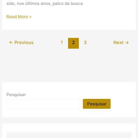
sido, nos últimos anos, palco da busca
Retrato
Read More »
da
rainha
Cleópatra
←
Previous
1
2
3
Next
→
foi
encontrado
em
antigo
templo
egípcio?
Pesquisar
Pesquisar