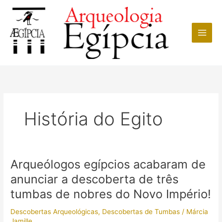
Ir
para
o
conteúdo
História do Egito
Arqueólogos egípcios acabaram de
anunciar a descoberta de três
tumbas de nobres do Novo Império!
Descobertas Arqueológicas
,
Descobertas de Tumbas
/
Márcia
Jamille