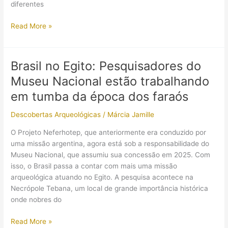
diferentes
Arqueólogos
Read More »
descobriram
cidade
de
Brasil no Egito: Pesquisadores do
mineiros
Museu Nacional estão trabalhando
com
instalações
em tumba da época dos faraós
completas
Descobertas Arqueológicas
/
Márcia Jamille
de
processamento
O Projeto Neferhotep, que anteriormente era conduzido por
de
uma missão argentina, agora está sob a responsabilidade do
ouro
Museu Nacional, que assumiu sua concessão em 2025. Com
no
isso, o Brasil passa a contar com mais uma missão
Egito
arqueológica atuando no Egito. A pesquisa acontece na
Necrópole Tebana, um local de grande importância histórica
onde nobres do
Brasil
Read More »