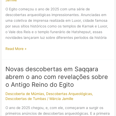
Jamille
suas
cores
O Egito começou o ano de 2025 com uma série de
originais!
descobertas arqueológicas impressionantes. Anunciadas em
uma coletiva de imprensa realizada em Luxor, cidade famosa
por seus sítios históricos como os templos de Karnak e Luxor,
o Vale dos Reis e o templo funerário de Hatshepsut, essas
novidades lançaram luz sobre diferentes períodos da história
Descobertas
Read More »
arqueológicas
em
Luxor
Novas descobertas em Saqqara
revelam
abrem o ano com revelações sobre
novos
detalhes
o Antigo Reino do Egito
sobre
Descoberta de Múmias
,
Descobertas Arqueológicas
,
o
Descobertas de Tumbas
/
Márcia Jamille
Egito
Antigo
O ano de 2025 chegou, e, com ele, começaram a surgir os
primeiros anúncios de descobertas arqueológicas. E a primeira