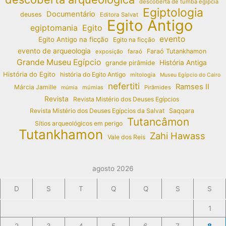
descoberta de tumba egípcia
Egiptologia
Documentário
deuses
Editora Salvat
Egito Antigo
egiptomania
Egito
evento
Egito Antigo na ficção
Egito na ficção
evento de arqueologia
Faraó Tutankhamon
exposição
faraó
Grande Museu Egípcio
História Antiga
grande pirâmide
História do Egito
história do Egito Antigo
mitologia
Museu Egípcio do Cairo
nefertiti
Ramses II
Márcia Jamille
múmias
Pirâmides
múmia
Revista
Revista Mistério dos Deuses Egípcios
Revista Mistério dos Deuses Egípcios da Salvat
Saqqara
Tutancâmon
Sítios arqueológicos em perigo
Tutankhamon
Zahi Hawass
Vale dos Reis
agosto 2026
D
S
T
Q
Q
S
S
1