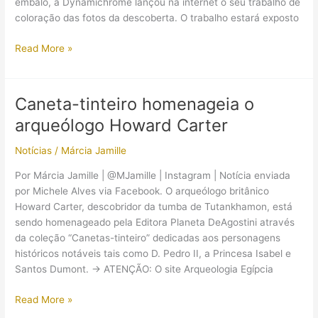
embalo, a Dynamichrome lançou na internet o seu trabalho de
coloração das fotos da descoberta. O trabalho estará exposto
A
Read More »
descoberta
da
tumba
Caneta-tinteiro homenageia o
de
arqueólogo Howard Carter
Tutankhamon
em
Notícias
/
Márcia Jamille
cores
Por Márcia Jamille | @MJamille | Instagram | Notícia enviada
por Michele Alves via Facebook. O arqueólogo britânico
Howard Carter, descobridor da tumba de Tutankhamon, está
sendo homenageado pela Editora Planeta DeAgostini através
da coleção “Canetas-tinteiro” dedicadas aos personagens
históricos notáveis tais como D. Pedro II, a Princesa Isabel e
Santos Dumont. → ATENÇÃO: O site Arqueologia Egípcia
Caneta-
Read More »
tinteiro