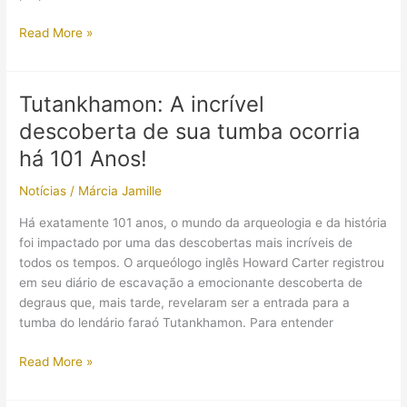
Maior
Read More »
aquarela
de
Howard
Tutankhamon: A incrível
Carter
descoberta de sua tumba ocorria
é
destaque
há 101 Anos!
em
Notícias
/
Márcia Jamille
nova
exibição
Há exatamente 101 anos, o mundo da arqueologia e da história
no
foi impactado por uma das descobertas mais incríveis de
The
todos os tempos. O arqueólogo inglês Howard Carter registrou
Egypt
em seu diário de escavação a emocionante descoberta de
Centre
degraus que, mais tarde, revelaram ser a entrada para a
Museum
tumba do lendário faraó Tutankhamon. Para entender
Tutankhamon:
Read More »
A
incrível