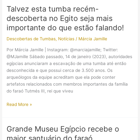
descoberta
Talvez esta tumba recém-
de
descoberta no Egito seja mais
sua
tumba
importante do que estão falando!
ocorria
Descobertas de Tumbas
,
Notícias
/
Márcia Jamille
há
101
Por Márcia Jamille | Instagram: @marciajamille; Twitter:
Anos!
@MJamille Sábado passado, 14 de janeiro (2023), autoridades
egípcias anunciaram a escavação de uma tumba até então
desconhecida e que possui cerca de 3.500 anos. Os
arqueólogos da equipe acreditam que ela pode conter
artefatos relacionados com membros importantes da família
do faraó Tutmés III, rei que viveu
Talvez
Read More »
esta
tumba
recém-
Grande Museu Egípcio recebe o
descoberta
maior santuário do faraó
no