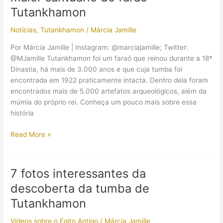
Egito
Tutankhamon
seja
Notícias
,
Tutankhamon
/
Márcia Jamille
mais
importante
Por Márcia Jamille | Instagram: @marciajamille; Twitter:
do
@MJamille Tutankhamon foi um faraó que reinou durante a 18ª
que
Dinastia, há mais de 3.000 anos e que cuja tumba foi
estão
encontrada em 1922 praticamente intacta. Dentro dela foram
falando!
encontrados mais de 5.000 artefatos arqueológicos, além da
múmia do próprio rei. Conheça um pouco mais sobre essa
história
Grande
Read More »
Museu
Egípcio
recebe
7 fotos interessantes da
o
descoberta da tumba de
maior
santuário
Tutankhamon
do
Vídeos sobre o Egito Antigo
/
Márcia Jamille
faraó