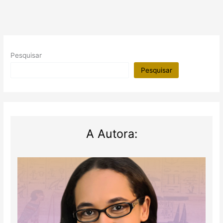
Ankh-
Amen”
de
1923
Pesquisar
Pesquisar
A Autora: