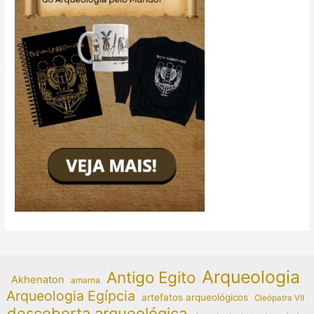
Arqueologia
Antigo Egito
Akhenaton
amarna
Arqueologia Egípcia
artefatos arqueológicos
Cleópatra VII
descoberta arqueológica