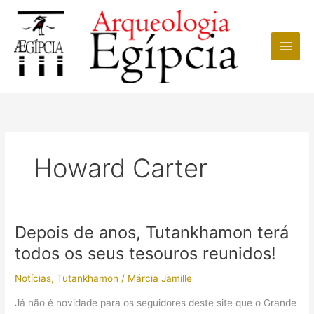
Ir
para
o
conteúdo
Howard Carter
Depois de anos, Tutankhamon terá
todos os seus tesouros reunidos!
Notícias
,
Tutankhamon
/
Márcia Jamille
Já não é novidade para os seguidores deste site que o Grande