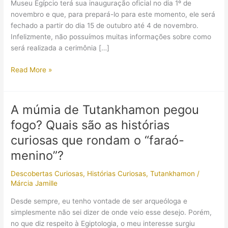
Museu Egípcio terá sua inauguração oficial no dia 1º de
novembro e que, para prepará-lo para este momento, ele será
fechado a partir do dia 15 de outubro até 4 de novembro.
Infelizmente, não possuímos muitas informações sobre como
será realizada a cerimônia […]
Depois
Read More »
de
anos,
Tutankhamon
A múmia de Tutankhamon pegou
terá
fogo? Quais são as histórias
todos
os
curiosas que rondam o “faraó-
seus
menino”?
tesouros
reunidos!
Descobertas Curiosas
,
Histórias Curiosas
,
Tutankhamon
/
Márcia Jamille
Desde sempre, eu tenho vontade de ser arqueóloga e
simplesmente não sei dizer de onde veio esse desejo. Porém,
no que diz respeito à Egiptologia, o meu interesse surgiu