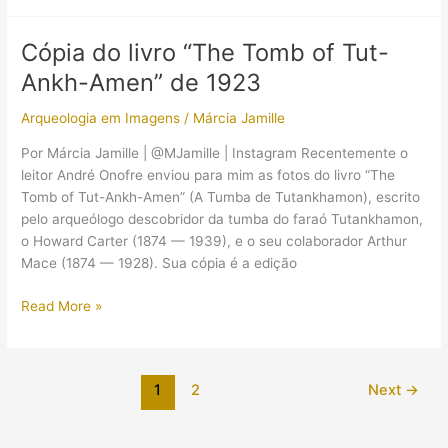
homenageia
o
Cópia do livro “The Tomb of Tut-
arqueólogo
Ankh-Amen” de 1923
Howard
Carter
Arqueologia em Imagens
/
Márcia Jamille
Por Márcia Jamille | @MJamille | Instagram Recentemente o
leitor André Onofre enviou para mim as fotos do livro “The
Tomb of Tut-Ankh-Amen” (A Tumba de Tutankhamon), escrito
pelo arqueólogo descobridor da tumba do faraó Tutankhamon,
o Howard Carter (1874 — 1939), e o seu colaborador Arthur
Mace (1874 — 1928). Sua cópia é a edição
Cópia
Read More »
do
livro
“The
1
2
Next
→
Tomb
of
Tut-