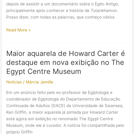
depois de assistir a um documentário sobre o Egito Antigo,
principalmente após conhecer a história de Tutankhamon.
Posso dizer, com todas as palavras, que conheço vários
A
Read More »
múmia
de
Tutankhamon
Maior aquarela de Howard Carter é
pegou
destaque em nova exibição no The
fogo?
Quais
Egypt Centre Museum
são
Notícias
/
Márcia Jamille
as
histórias
Em um anúncio feito pelo ex-professor de Egiptologia e
curiosas
coordenador de Egiptologia do Departamento de Educação
que
Continuada de Adultos (DACE) da Universidade de Swansea,
rondam
Ken Griffin, a maior aquarela já pintada por Howard Carter
o
está agora em exibição no renomado The Egypt Centre
“faraó-
Museum, onde ele é curador. A notícia foi compartilhada pelo
menino”?
próprio Griffin