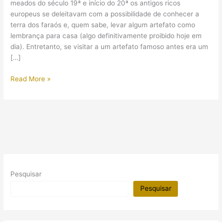
meados do século 19ª e início do 20ª os antigos ricos
europeus se deleitavam com a possibilidade de conhecer a
terra dos faraós e, quem sabe, levar algum artefato como
lembrança para casa (algo definitivamente proibido hoje em
dia). Entretanto, se visitar a um artefato famoso antes era um
[…]
Veja
Read More »
a
Pedra
de
Rosetta
e
outros
artefatos
egípcios
Pesquisar
sem
sair
Pesquisar
de
casa