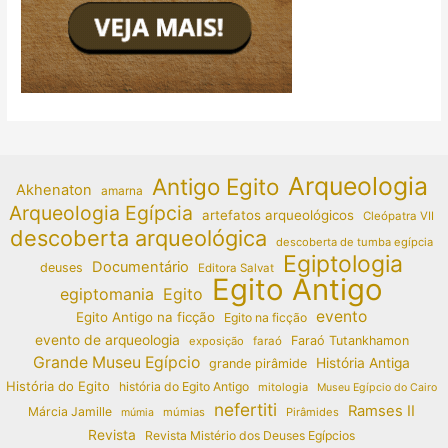
Arqueologia
Antigo Egito
Akhenaton
amarna
Arqueologia Egípcia
artefatos arqueológicos
Cleópatra VII
descoberta arqueológica
descoberta de tumba egípcia
Egiptologia
Documentário
deuses
Editora Salvat
Egito Antigo
egiptomania
Egito
evento
Egito Antigo na ficção
Egito na ficção
evento de arqueologia
Faraó Tutankhamon
exposição
faraó
Grande Museu Egípcio
História Antiga
grande pirâmide
História do Egito
história do Egito Antigo
mitologia
Museu Egípcio do Cairo
nefertiti
Ramses II
Márcia Jamille
múmias
Pirâmides
múmia
Revista
Revista Mistério dos Deuses Egípcios