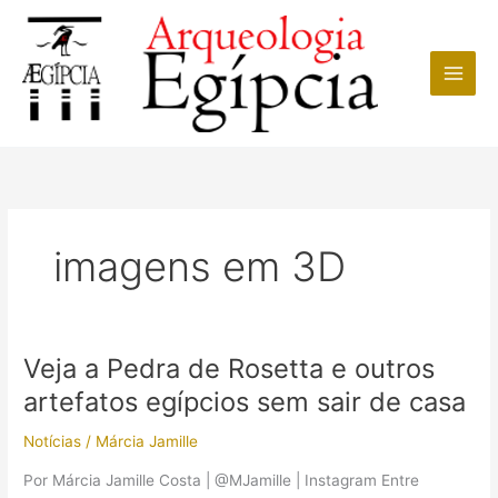
Ir
para
o
conteúdo
imagens em 3D
Veja a Pedra de Rosetta e outros
artefatos egípcios sem sair de casa
Notícias
/
Márcia Jamille
Por Márcia Jamille Costa | @MJamille | Instagram Entre