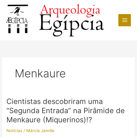
Ir
para
o
conteúdo
Menkaure
Cientistas descobriram uma
“Segunda Entrada” na Pirâmide de
Menkaure (Miquerinos)!?
Notícias
/
Márcia Jamille