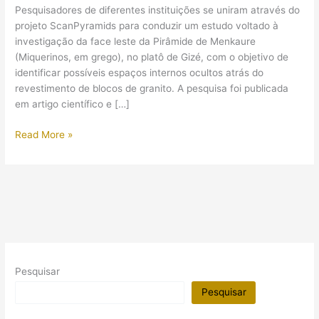
Pesquisadores de diferentes instituições se uniram através do
projeto ScanPyramids para conduzir um estudo voltado à
investigação da face leste da Pirâmide de Menkaure
(Miquerinos, em grego), no platô de Gizé, com o objetivo de
identificar possíveis espaços internos ocultos atrás do
revestimento de blocos de granito. A pesquisa foi publicada
em artigo científico e […]
Cientistas
Read More »
descobriram
uma
“Segunda
Entrada”
na
Pirâmide
de
Menkaure
Pesquisar
(Miquerinos)!?
Pesquisar