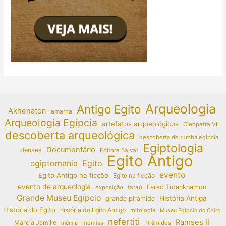
Arqueologia
Antigo Egito
Akhenaton
amarna
Arqueologia Egípcia
artefatos arqueológicos
Cleópatra VII
descoberta arqueológica
descoberta de tumba egípcia
Egiptologia
Documentário
deuses
Editora Salvat
Egito Antigo
egiptomania
Egito
evento
Egito Antigo na ficção
Egito na ficção
evento de arqueologia
Faraó Tutankhamon
exposição
faraó
Grande Museu Egípcio
História Antiga
grande pirâmide
História do Egito
história do Egito Antigo
mitologia
Museu Egípcio do Cairo
nefertiti
Ramses II
Márcia Jamille
múmias
Pirâmides
múmia