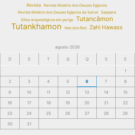
Revista
Revista Mistério dos Deuses Egípcios
Revista Mistério dos Deuses Egípcios da Salvat
Saqqara
Tutancâmon
Sítios arqueológicos em perigo
Tutankhamon
Zahi Hawass
Vale dos Reis
agosto 2026
D
S
T
Q
Q
S
S
1
2
3
4
5
6
7
8
9
10
11
12
13
14
15
16
17
18
19
20
21
22
23
24
25
26
27
28
29
30
31