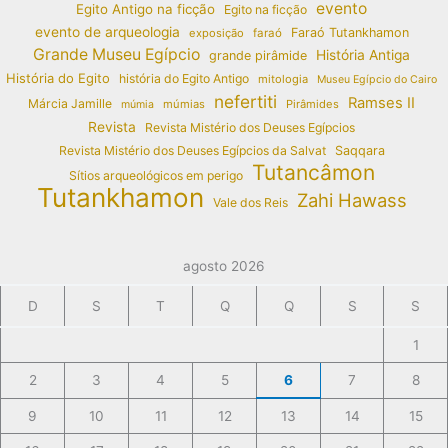
evento
Egito Antigo na ficção
Egito na ficção
evento de arqueologia
Faraó Tutankhamon
exposição
faraó
Grande Museu Egípcio
História Antiga
grande pirâmide
História do Egito
história do Egito Antigo
mitologia
Museu Egípcio do Cairo
nefertiti
Ramses II
Márcia Jamille
múmias
Pirâmides
múmia
Revista
Revista Mistério dos Deuses Egípcios
Revista Mistério dos Deuses Egípcios da Salvat
Saqqara
Tutancâmon
Sítios arqueológicos em perigo
Tutankhamon
Zahi Hawass
Vale dos Reis
agosto 2026
D
S
T
Q
Q
S
S
1
2
3
4
5
6
7
8
9
10
11
12
13
14
15