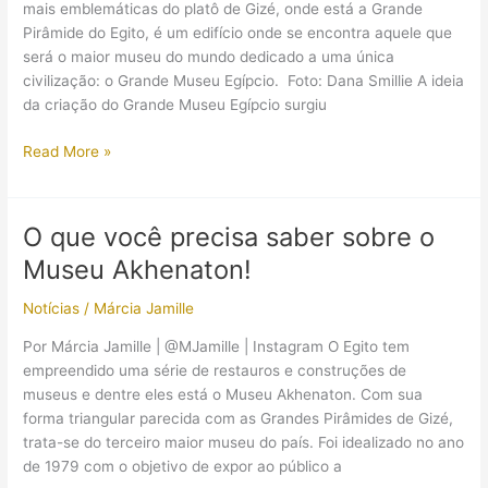
mais emblemáticas do platô de Gizé, onde está a Grande
mais
Pirâmide do Egito, é um edifício onde se encontra aquele que
de
será o maior museu do mundo dedicado a uma única
um
civilização: o Grande Museu Egípcio. Foto: Dana Smillie A ideia
século
da criação do Grande Museu Egípcio surgiu
Egito
Read More »
está
se
preparando
O que você precisa saber sobre o
para
Museu Akhenaton!
inauguração
do
Notícias
/
Márcia Jamille
maior
museu
Por Márcia Jamille | @MJamille | Instagram O Egito tem
de
empreendido uma série de restauros e construções de
antiguidades
museus e dentre eles está o Museu Akhenaton. Com sua
do
forma triangular parecida com as Grandes Pirâmides de Gizé,
mundo
trata-se do terceiro maior museu do país. Foi idealizado no ano
de 1979 com o objetivo de expor ao público a