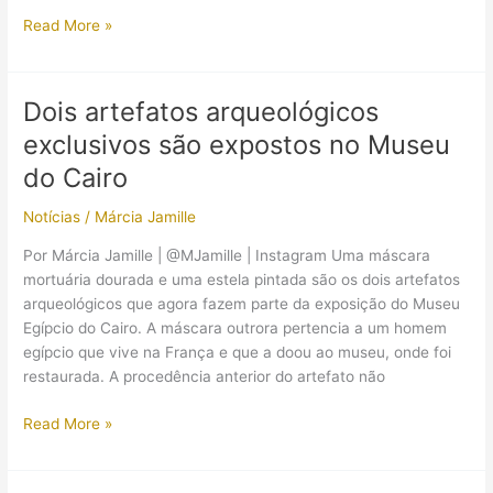
O
Read More »
que
você
precisa
Dois artefatos arqueológicos
saber
exclusivos são expostos no Museu
sobre
o
do Cairo
Museu
Notícias
/
Márcia Jamille
Akhenaton!
Por Márcia Jamille | @MJamille | Instagram Uma máscara
mortuária dourada e uma estela pintada são os dois artefatos
arqueológicos que agora fazem parte da exposição do Museu
Egípcio do Cairo. A máscara outrora pertencia a um homem
egípcio que vive na França e que a doou ao museu, onde foi
restaurada. A procedência anterior do artefato não
Dois
Read More »
artefatos
arqueológicos