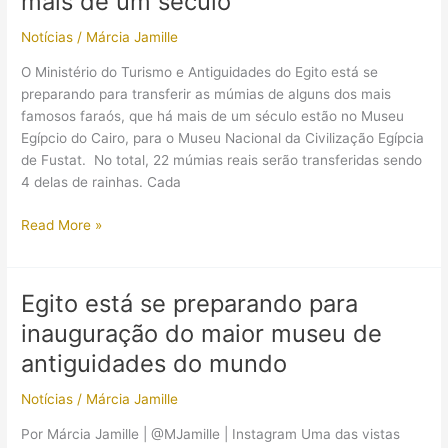
mais de um século
dos
Notícias
/
Márcia Jamille
maiores
museus
O Ministério do Turismo e Antiguidades do Egito está se
de
preparando para transferir as múmias de alguns dos mais
antiguidades
famosos faraós, que há mais de um século estão no Museu
do
Egípcio do Cairo, para o Museu Nacional da Civilização Egípcia
mundo
de Fustat. No total, 22 múmias reais serão transferidas sendo
4 delas de rainhas. Cada
Múmias
Read More »
dos
mais
famosos
Egito está se preparando para
faraós
inauguração do maior museu de
ganharão
um
antiguidades do mundo
novo
Notícias
/
Márcia Jamille
lar
depois
Por Márcia Jamille | @MJamille | Instagram Uma das vistas
de