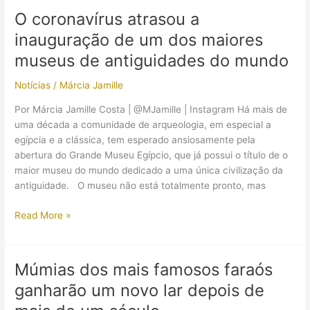
museu
O coronavírus atrasou a
que
inauguração de um dos maiores
abrigará
múmias
museus de antiguidades do mundo
de
Notícias
/
Márcia Jamille
faraós
Por Márcia Jamille Costa | @MJamille | Instagram Há mais de
uma década a comunidade de arqueologia, em especial a
egípcia e a clássica, tem esperado ansiosamente pela
abertura do Grande Museu Egípcio, que já possui o título de o
maior museu do mundo dedicado a uma única civilização da
antiguidade. O museu não está totalmente pronto, mas
O
Read More »
coronavírus
atrasou
a
Múmias dos mais famosos faraós
inauguração
ganharão um novo lar depois de
de
um