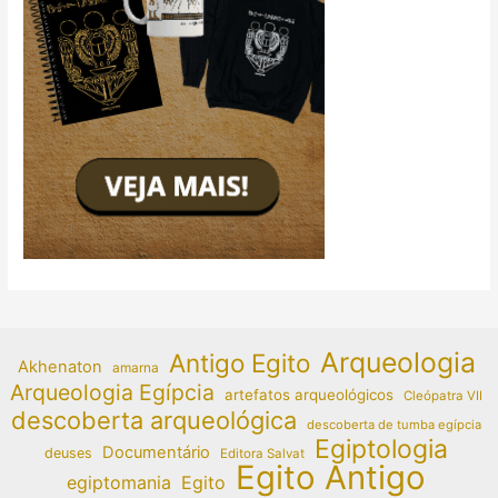
Arqueologia
Antigo Egito
Akhenaton
amarna
Arqueologia Egípcia
artefatos arqueológicos
Cleópatra VII
descoberta arqueológica
descoberta de tumba egípcia
Egiptologia
Documentário
deuses
Editora Salvat
Egito Antigo
egiptomania
Egito