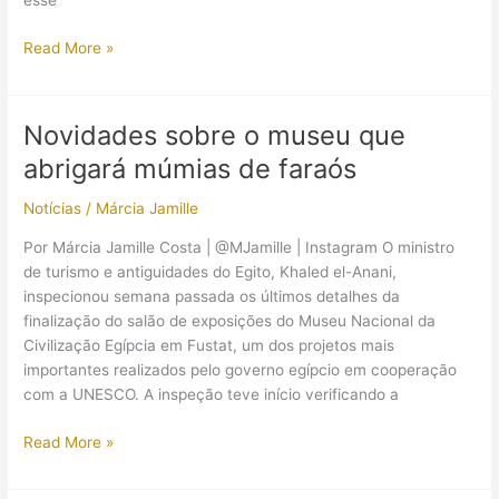
esse
Aeroporto
Read More »
do
Cairo
ganha
Novidades sobre o museu que
museu
abrigará múmias de faraós
com
múmias
Notícias
/
Márcia Jamille
egípcias
Por Márcia Jamille Costa | @MJamille | Instagram O ministro
de turismo e antiguidades do Egito, Khaled el-Anani,
inspecionou semana passada os últimos detalhes da
finalização do salão de exposições do Museu Nacional da
Civilização Egípcia em Fustat, um dos projetos mais
importantes realizados pelo governo egípcio em cooperação
com a UNESCO. A inspeção teve início verificando a
Novidades
Read More »
sobre
o