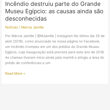
exclusivos
Incêndio destruiu parte do Grande
são
Museu Egípcio: as causas ainda são
expostos
no
desconhecidas
Museu
Notícias
/
Márcia Jamille
do
Cairo
Por Márcia Jamille | @MJamille | Instagram No último dia 29 de
abril (2018), como anunciado na nossa página no Facebook,
um incêndio irrompeu em um dos prédios do Grande Museu
Egípcio, cuja inauguração está prevista para este ano de 2018.
As chamas tiveram início ainda pela manhã e atingiu a área do
prédio de conferências e um
Incêndio
Read More »
destruiu
parte
do
Grande
Museu
Egípcio: