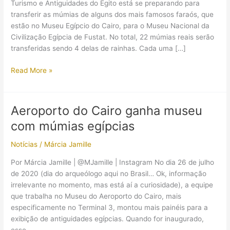
Turismo e Antiguidades do Egito está se preparando para
transferir as múmias de alguns dos mais famosos faraós, que
estão no Museu Egípcio do Cairo, para o Museu Nacional da
Civilização Egípcia de Fustat. No total, 22 múmias reais serão
transferidas sendo 4 delas de rainhas. Cada uma […]
Egito
Read More »
prepara
grande
procissão
Aeroporto do Cairo ganha museu
fúnebre
com múmias egípcias
para
múmias
Notícias
/
Márcia Jamille
de
faraós
Por Márcia Jamille | @MJamille | Instagram No dia 26 de julho
de 2020 (dia do arqueólogo aqui no Brasil… Ok, informação
irrelevante no momento, mas está aí a curiosidade), a equipe
que trabalha no Museu do Aeroporto do Cairo, mais
especificamente no Terminal 3, montou mais painéis para a
exibição de antiguidades egípcias. Quando for inaugurado,