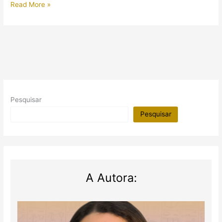
A
Read More »
descoberta
de
duas
múmias
que
impressionaram
os
cientistas
Pesquisar
Pesquisar
A Autora: