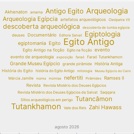
Arqueologia
Antigo Egito
Akhenaton
amarna
Arqueologia Egípcia
artefatos arqueológicos
Cleópatra VII
descoberta arqueológica
descoberta de tumba egípcia
Egiptologia
Documentário
deuses
Editora Salvat
Egito Antigo
egiptomania
Egito
evento
Egito Antigo na ficção
Egito na ficção
evento de arqueologia
Faraó Tutankhamon
exposição
faraó
Grande Museu Egípcio
História Antiga
grande pirâmide
História do Egito
história do Egito Antigo
mitologia
Museu Egípcio do Cairo
nefertiti
Ramses II
Márcia Jamille
múmias
Pirâmides
múmia
Revista
Revista Mistério dos Deuses Egípcios
Revista Mistério dos Deuses Egípcios da Salvat
Saqqara
Tutancâmon
Sítios arqueológicos em perigo
Tutankhamon
Zahi Hawass
Vale dos Reis
agosto 2026