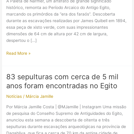
A Paleta de Narmer, um artefato de grande significado
histórico, remonta ao Período Arcaico do Antigo Egito,
marcando os primórdios da “era dos faraós”. Descoberta
durante as escavações realizadas por James Quibell em 1894,
essa peça de xisto verde, com suas impressionantes
dimensões de 64 cm de altura por 42 cm de largura,
despertou o […]
A
Read More »
Paleta
de
Narmer:
83 sepulturas com cerca de 5 mil
entre
anos foram encontradas no Egito
mitos
e
Notícias
/
Márcia Jamille
realidades
da
Por Márcia Jamille Costa | @MJamille | Instagram Uma missão
unificação
de pesquisa do Conselho Supremo de Antiguidades do Egito,
egípcia
anunciou esta semana a descoberta de oitenta e três
sepulturas durante escavações arqueológicas na província de
Daqahliya, que fica a cerca de 70 km da antiga cidade de