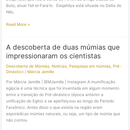
Buto, atual Tell el-Fara’in. Daqahliya está situada no Delta do
Nilo,
83
Read More »
sepulturas
com
cerca
A descoberta de duas múmias que
de
impressionaram os cientistas
5
mil
Descoberta de Múmias
,
Notícias
,
Pesquisas em múmias
,
Pré-
anos
Dinástico
/
Márcia Jamille
foram
encontradas
Por Márcia Jamille | @MJamille | Instagram A mumificação
no
egípcia é uma técnica que foi inventada em algum momento
Egito
entre a transição do Pré-dinástico (época anterior a
unificação do Egito) e se aperfeiçoou ao longo do Período
Faraônico. Antes disso o que existia na região eram
esporádicas múmias naturais, ou seja, um tipo de múmia que
não contou