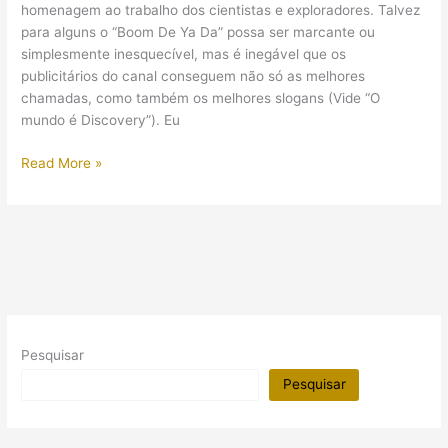
homenagem ao trabalho dos cientistas e exploradores. Talvez
para alguns o “Boom De Ya Da” possa ser marcante ou
simplesmente inesquecível, mas é inegável que os
publicitários do canal conseguem não só as melhores
chamadas, como também os melhores slogans (Vide “O
mundo é Discovery”). Eu
Chamada
Read More »
com
o
tema
arqueologia
no
Egito
Pesquisar
Pesquisar