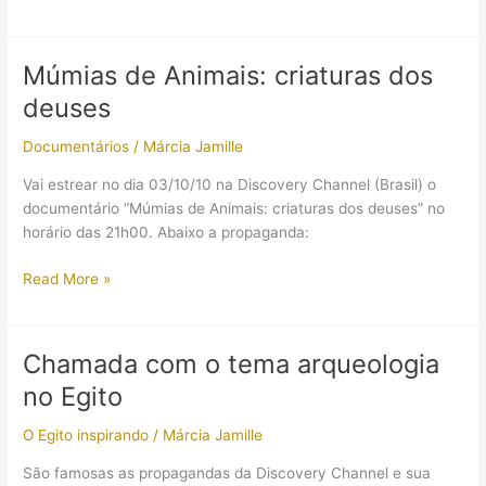
Livro
Cleópatra
Múmias de Animais: criaturas dos
deuses
Documentários
/
Márcia Jamille
Vai estrear no dia 03/10/10 na Discovery Channel (Brasil) o
documentário “Múmias de Animais: criaturas dos deuses” no
horário das 21h00. Abaixo a propaganda:
Múmias
Read More »
de
Animais:
criaturas
Chamada com o tema arqueologia
dos
no Egito
deuses
O Egito inspirando
/
Márcia Jamille
São famosas as propagandas da Discovery Channel e sua