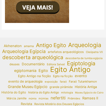
Arqueologia
Antigo Egito
Akhenaton
amarna
Arqueologia Egípcia
artefatos arqueológicos
Cleópatra VII
descoberta arqueológica
descoberta de tumba egípcia
Egiptologia
Documentário
deuses
Editora Salvat
Egito Antigo
egiptomania
Egito
evento
Egito Antigo na ficção
Egito na ficção
evento de arqueologia
Faraó Tutankhamon
exposição
faraó
Grande Museu Egípcio
História Antiga
grande pirâmide
História do Egito
história do Egito Antigo
mitologia
Museu Egípcio do Cairo
nefertiti
Ramses II
Márcia Jamille
múmias
Pirâmides
múmia
Revista
Revista Mistério dos Deuses Egípcios