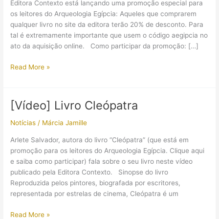
Editora Contexto está lançando uma promoção especial para
os leitores do Arqueologia Egípcia: Aqueles que comprarem
qualquer livro no site da editora terão 20% de desconto. Para
tal é extremamente importante que usem o código aegipcia no
ato da aquisição online. Como participar da promoção: […]
Promoção
Read More »
de
livros
na
[Vídeo] Livro Cleópatra
Editora
Contexto
Notícias
/
Márcia Jamille
Arlete Salvador, autora do livro “Cleópatra” (que está em
promoção para os leitores do Arqueologia Egípcia. Clique aqui
e saiba como participar) fala sobre o seu livro neste vídeo
publicado pela Editora Contexto. Sinopse do livro
Reproduzida pelos pintores, biografada por escritores,
representada por estrelas de cinema, Cleópatra é um
[Vídeo]
Read More »