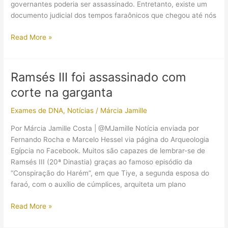
governantes poderia ser assassinado. Entretanto, existe um
documento judicial dos tempos faraônicos que chegou até nós
Ramsés
Read More »
III
foi
morto
Ramsés III foi assassinado com
durante
corte na garganta
um
ataque
Exames de DNA
,
Notícias
/
Márcia Jamille
de
mais
Por Márcia Jamille Costa | @MJamille Notícia enviada por
de
Fernando Rocha e Marcelo Hessel via página do Arqueologia
um
Egípcia no Facebook. Muitos são capazes de lembrar-se de
assassino,
Ramsés III (20ª Dinastia) graças ao famoso episódio da
diz
“Conspiração do Harém”, em que Tiye, a segunda esposa do
pesquisadores
faraó, com o auxílio de cúmplices, arquiteta um plano
Ramsés
Read More »
III
foi