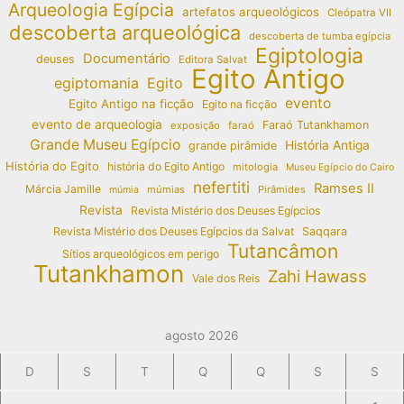
Arqueologia Egípcia
artefatos arqueológicos
Cleópatra VII
descoberta arqueológica
descoberta de tumba egípcia
Egiptologia
Documentário
deuses
Editora Salvat
Egito Antigo
egiptomania
Egito
evento
Egito Antigo na ficção
Egito na ficção
evento de arqueologia
Faraó Tutankhamon
exposição
faraó
Grande Museu Egípcio
História Antiga
grande pirâmide
História do Egito
história do Egito Antigo
mitologia
Museu Egípcio do Cairo
nefertiti
Ramses II
Márcia Jamille
múmias
Pirâmides
múmia
Revista
Revista Mistério dos Deuses Egípcios
Revista Mistério dos Deuses Egípcios da Salvat
Saqqara
Tutancâmon
Sítios arqueológicos em perigo
Tutankhamon
Zahi Hawass
Vale dos Reis
agosto 2026
D
S
T
Q
Q
S
S