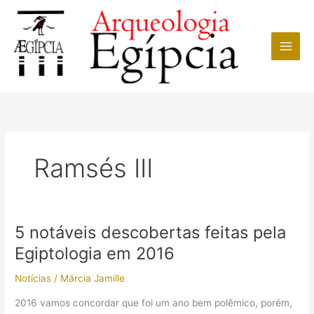
Ir
para
o
conteúdo
Ramsés III
5 notáveis descobertas feitas pela
Egiptologia em 2016
Notícias
/
Márcia Jamille
2016 vamos concordar que foi um ano bem polêmico, porém,