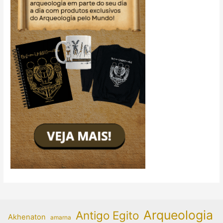
Arqueologia
Antigo Egito
Akhenaton
amarna