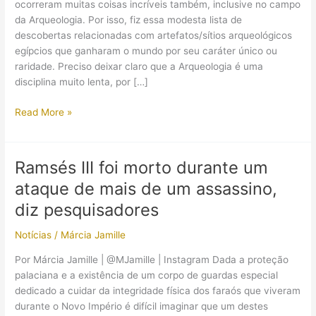
ocorreram muitas coisas incríveis também, inclusive no campo
da Arqueologia. Por isso, fiz essa modesta lista de
descobertas relacionadas com artefatos/sítios arqueológicos
egípcios que ganharam o mundo por seu caráter único ou
raridade. Preciso deixar claro que a Arqueologia é uma
disciplina muito lenta, por […]
5
Read More »
notáveis
descobertas
feitas
Ramsés III foi morto durante um
pela
ataque de mais de um assassino,
Egiptologia
em
diz pesquisadores
2016
Notícias
/
Márcia Jamille
Por Márcia Jamille | @MJamille | Instagram Dada a proteção
palaciana e a existência de um corpo de guardas especial
dedicado a cuidar da integridade física dos faraós que viveram
durante o Novo Império é difícil imaginar que um destes