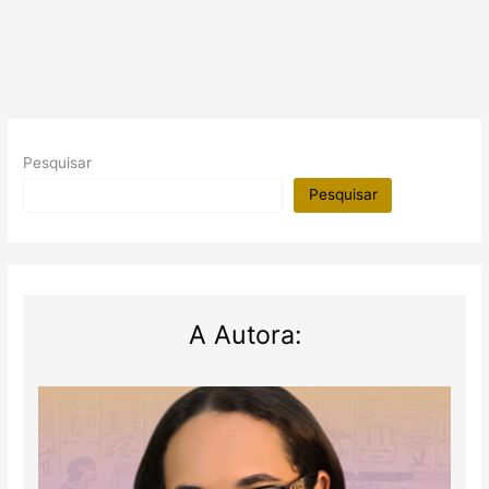
assassinado
com
corte
na
garganta
Pesquisar
Pesquisar
A Autora: