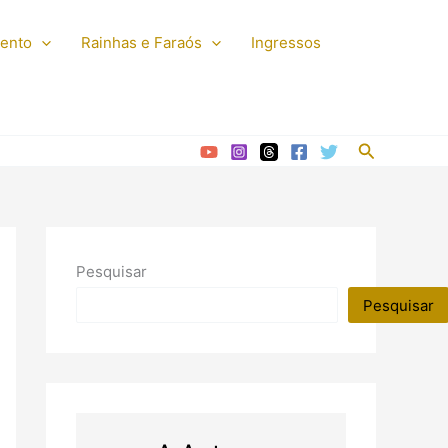
mento
Rainhas e Faraós
Ingressos
Pesquisar
Pesquisar
Pesquisar