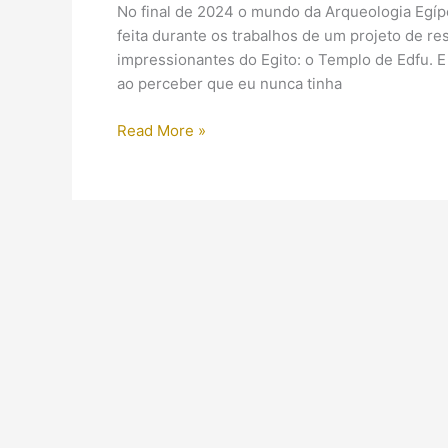
No final de 2024 o mundo da Arqueologia Egí
feita durante os trabalhos de um projeto de 
impressionantes do Egito: o Templo de Edfu. E
ao perceber que eu nunca tinha
Templo
Read More »
de
Edfu:
depois
de
séculos,
é
possível
ver
suas
cores
originais!