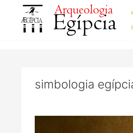
Ir
para
o
conteúdo
simbologia egípci