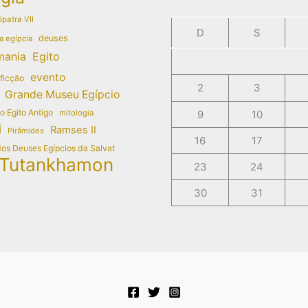
patra VII
D
S
deuses
a egípcia
mania
Egito
evento
 ficção
2
3
Grande Museu Egípcio
do Egito Antigo
mitologia
9
10
i
Ramses II
Pirâmides
16
17
dos Deuses Egípcios da Salvat
Tutankhamon
23
24
30
31