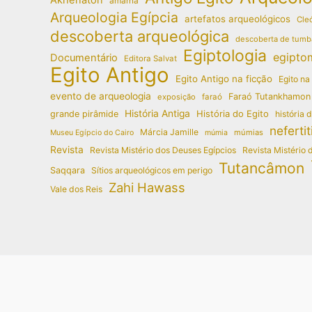
amarna
Arqueologia Egípcia
artefatos arqueológicos
Cleó
descoberta arqueológica
descoberta de tumb
Egiptologia
egipto
Documentário
Editora Salvat
Egito Antigo
Egito Antigo na ficção
Egito na
evento de arqueologia
Faraó Tutankhamon
exposição
faraó
História Antiga
História do Egito
grande pirâmide
história 
nefertit
Márcia Jamille
múmias
Museu Egípcio do Cairo
múmia
Revista
Revista Mistério dos Deuses Egípcios
Revista Mistério 
Tutancâmon
Saqqara
Sítios arqueológicos em perigo
Zahi Hawass
Vale dos Reis