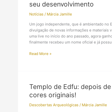
seu desenvolvimento
Notícias
/
Márcia Jamille
Um jogo independente, que é ambientado no Eg
divulgação de novas informações e materiais 
uma live no início do ano passado, agora gan
finalmente recebeu um nome oficial e já possu
Jogo
Read More »
independente
ambientado
no
Egito
Antigo
Templo de Edfu: depois de 
avança
cores originais!
em
seu
Descobertas Arqueológicas
/
Márcia Jamille
desenvolvimento