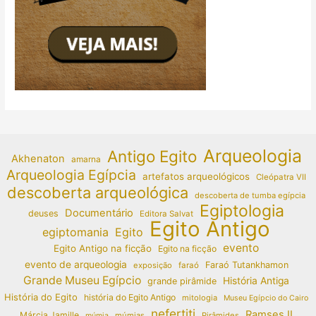
Arqueologia
Antigo Egito
Akhenaton
amarna
Arqueologia Egípcia
artefatos arqueológicos
Cleópatra VII
descoberta arqueológica
descoberta de tumba egípcia
Egiptologia
Documentário
deuses
Editora Salvat
Egito Antigo
egiptomania
Egito
evento
Egito Antigo na ficção
Egito na ficção
evento de arqueologia
Faraó Tutankhamon
exposição
faraó
Grande Museu Egípcio
História Antiga
grande pirâmide
História do Egito
história do Egito Antigo
mitologia
Museu Egípcio do Cairo
nefertiti
Ramses II
Márcia Jamille
múmias
Pirâmides
múmia