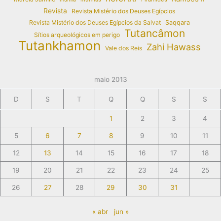
Revista
Revista Mistério dos Deuses Egípcios
Revista Mistério dos Deuses Egípcios da Salvat
Saqqara
Tutancâmon
Sítios arqueológicos em perigo
Tutankhamon
Zahi Hawass
Vale dos Reis
maio 2013
D
S
T
Q
Q
S
S
1
2
3
4
5
6
7
8
9
10
11
12
13
14
15
16
17
18
19
20
21
22
23
24
25
26
27
28
29
30
31
« abr
jun »