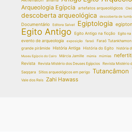
amarna
Arqueologia Egípcia
artefatos arqueológicos
Cleó
descoberta arqueológica
descoberta de tumb
Egiptologia
egipto
Documentário
Editora Salvat
Egito Antigo
Egito Antigo na ficção
Egito na
evento de arqueologia
Faraó Tutankhamon
exposição
faraó
História Antiga
História do Egito
grande pirâmide
história 
nefertit
Márcia Jamille
múmias
Museu Egípcio do Cairo
múmia
Revista
Revista Mistério dos Deuses Egípcios
Revista Mistério 
Tutancâmon
Saqqara
Sítios arqueológicos em perigo
Zahi Hawass
Vale dos Reis