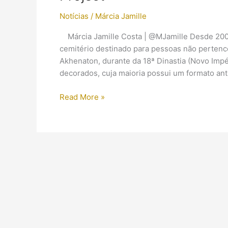
Notícias
/
Márcia Jamille
Márcia Jamille Costa | @MJamille Desde 2006
cemitério destinado para pessoas não pertence
Akhenaton, durante da 18ª Dinastia (Novo Impé
decorados, cuja maioria possui um formato an
Caixões
Read More »
coloridos
de
plebeus
são
estudados
pelo
Amarna
Project