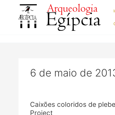
Ir
para
o
conteúdo
6 de maio de 201
Caixões coloridos de pleb
Project