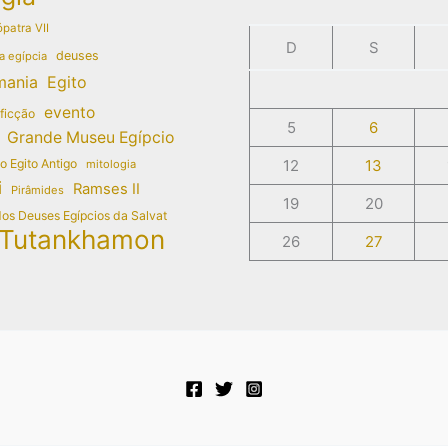
patra VII
D
S
deuses
a egípcia
mania
Egito
evento
 ficção
5
6
Grande Museu Egípcio
do Egito Antigo
12
13
mitologia
i
Ramses II
Pirâmides
19
20
dos Deuses Egípcios da Salvat
Tutankhamon
26
27