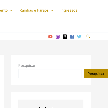
mento
Rainhas e Faraós
Ingressos
Pesquisar
Pesquisar
Pesquisar