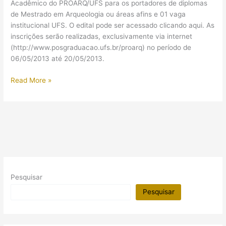
Acadêmico do PROARQ/UFS para os portadores de diplomas
de Mestrado em Arqueologia ou áreas afins e 01 vaga
institucional UFS. O edital pode ser acessado clicando aqui. As
inscrições serão realizadas, exclusivamente via internet
(http://www.posgraduacao.ufs.br/proarq) no período de
06/05/2013 até 20/05/2013.
Processo
Read More »
seletivo
para
Doutorado
em
Arqueologia
na
UFS
Pesquisar
Pesquisar