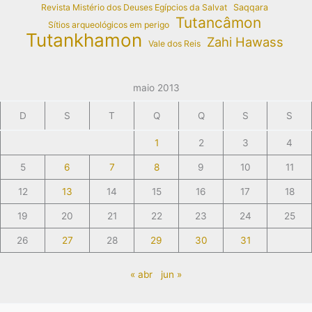
Revista Mistério dos Deuses Egípcios da Salvat
Saqqara
Tutancâmon
Sítios arqueológicos em perigo
Tutankhamon
Zahi Hawass
Vale dos Reis
maio 2013
D
S
T
Q
Q
S
S
1
2
3
4
5
6
7
8
9
10
11
12
13
14
15
16
17
18
19
20
21
22
23
24
25
26
27
28
29
30
31
« abr
jun »