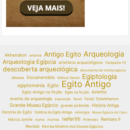
Arqueologia
Antigo Egito
Akhenaton
amarna
Arqueologia Egípcia
artefatos arqueológicos
Cleópatra VII
descoberta arqueológica
descoberta de tumba egípcia
Egiptologia
Documentário
deuses
Editora Salvat
Egito Antigo
egiptomania
Egito
evento
Egito Antigo na ficção
Egito na ficção
evento de arqueologia
Faraó Tutankhamon
exposição
faraó
Grande Museu Egípcio
História Antiga
grande pirâmide
História do Egito
história do Egito Antigo
mitologia
Museu Egípcio do Cairo
nefertiti
Ramses II
Márcia Jamille
múmias
Pirâmides
múmia
Revista
Revista Mistério dos Deuses Egípcios