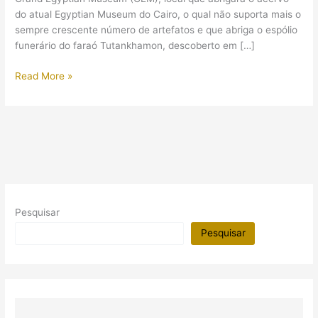
do atual Egyptian Museum do Cairo, o qual não suporta mais o
sempre crescente número de artefatos e que abriga o espólio
funerário do faraó Tutankhamon, descoberto em […]
Foto
Read More »
do
Grand
Egyptian
Museum
Pesquisar
Pesquisar