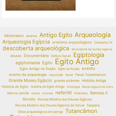
Arqueologia
Antigo Egito
Akhenaton
amarna
Arqueologia Egípcia
artefatos arqueológicos
Cleópatra VII
descoberta arqueológica
descoberta de tumba egípcia
Egiptologia
Documentário
deuses
Editora Salvat
Egito Antigo
egiptomania
Egito
evento
Egito Antigo na ficção
Egito na ficção
evento de arqueologia
Faraó Tutankhamon
exposição
faraó
Grande Museu Egípcio
História Antiga
grande pirâmide
História do Egito
história do Egito Antigo
mitologia
Museu Egípcio do Cairo
nefertiti
Ramses II
Márcia Jamille
múmias
Pirâmides
múmia
Revista
Revista Mistério dos Deuses Egípcios
Revista Mistério dos Deuses Egípcios da Salvat
Saqqara
Tutancâmon
Sítios arqueológicos em perigo