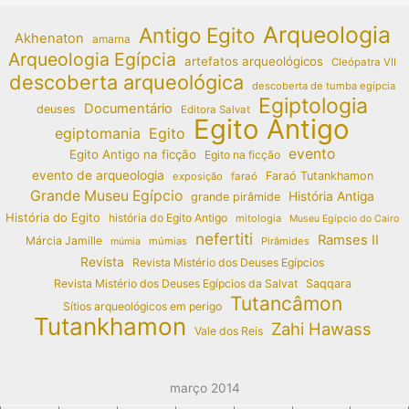
Arqueologia
Antigo Egito
Akhenaton
amarna
Arqueologia Egípcia
artefatos arqueológicos
Cleópatra VII
descoberta arqueológica
descoberta de tumba egípcia
Egiptologia
Documentário
deuses
Editora Salvat
Egito Antigo
egiptomania
Egito
evento
Egito Antigo na ficção
Egito na ficção
evento de arqueologia
Faraó Tutankhamon
exposição
faraó
Grande Museu Egípcio
História Antiga
grande pirâmide
História do Egito
história do Egito Antigo
mitologia
Museu Egípcio do Cairo
nefertiti
Ramses II
Márcia Jamille
múmias
Pirâmides
múmia
Revista
Revista Mistério dos Deuses Egípcios
Revista Mistério dos Deuses Egípcios da Salvat
Saqqara
Tutancâmon
Sítios arqueológicos em perigo
Tutankhamon
Zahi Hawass
Vale dos Reis
março 2014