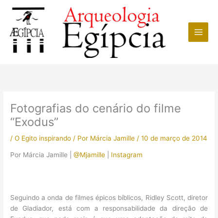
Ir
para
o
conteúdo
Fotografias do cenário do filme
“Exodus”
/
O Egito inspirando
/ Por
Márcia Jamille
/
10 de março de 2014
Por Márcia Jamille |
@Mjamille
|
Instagram
Seguindo a onda de filmes épicos bíblicos, Ridley Scott, diretor
de Gladiador, está com a responsabilidade da direção de