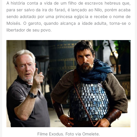
A história conta a vida de um filho de escravos hebreus que,
para ser salvo da ira do faraó, é lançado ao Nilo, porém acaba
sendo adotado por uma princesa egípcia e recebe o nome de
Moisés. O garoto, quando alcança a idade adulta, torna-se o
libertador de seu povo.
Filme Exodus. Foto via Omelete.