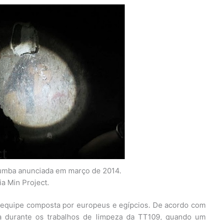
umba anunciada em março de 2014.
ia Min Project.
 equipe composta por europeus e egípcios. De acordo com
ta durante os trabalhos de limpeza da TT109, quando um