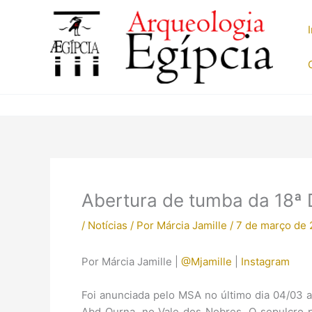
Ir
para
o
conteúdo
Abertura de tumba da 18ª 
/
Notícias
/ Por
Márcia Jamille
/
7 de março de 
Por Márcia Jamille |
@Mjamille
|
Instagram
Foi anunciada pelo MSA no último dia 04/03 
Abd Qurna, no Vale dos Nobres. O sepulcro 