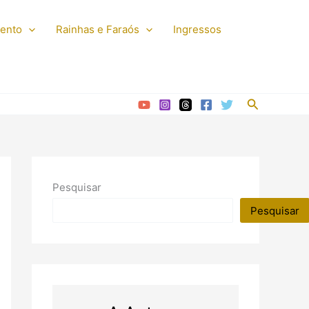
mento
Rainhas e Faraós
Ingressos
Pesquisar
Pesquisar
Pesquisar