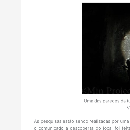
Uma das paredes da t
V
As pesquisas estão sendo realizadas por uma
o comunicado a descoberta do local foi fei