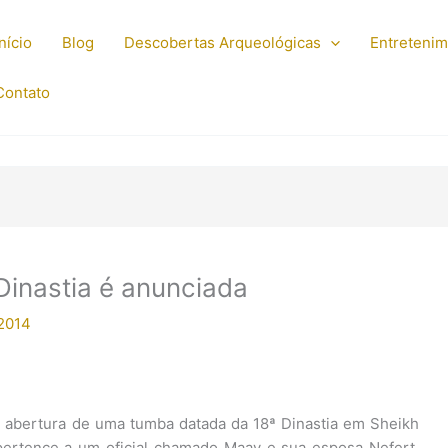
Início
Blog
Descobertas Arqueológicas
Entreteni
Contato
Dinastia é anunciada
2014
a abertura de uma tumba datada da 18ª Dinastia em Sheikh
pertence a um oficial chamado Maay e sua esposa Nefert.