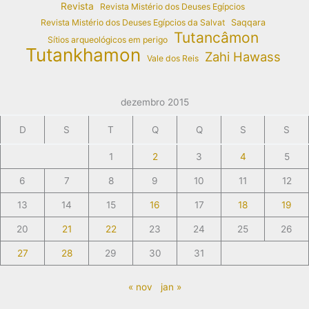
Revista
Revista Mistério dos Deuses Egípcios
Revista Mistério dos Deuses Egípcios da Salvat
Saqqara
Tutancâmon
Sítios arqueológicos em perigo
Tutankhamon
Zahi Hawass
Vale dos Reis
dezembro 2015
D
S
T
Q
Q
S
S
1
2
3
4
5
6
7
8
9
10
11
12
13
14
15
16
17
18
19
20
21
22
23
24
25
26
27
28
29
30
31
« nov
jan »