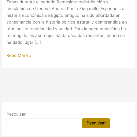
Tebas durante el período Ramésida: redistribución y
circulación de bienes | Andrea Paula Zingarelli | Espanhol La
historia económica de Egipto antiguo ha sido abordada en
consonancia con la historia política estatal y comprendida en
términos de continuidad y unidad. Esta imagen monolítica ha
restringido los abordajes hasta décadas recientes, donde se
ha dado lugar […]
(Artigo)
Read More »
Tebas
durante
el
período
Ramésida
Pesquisar
Pesquisar