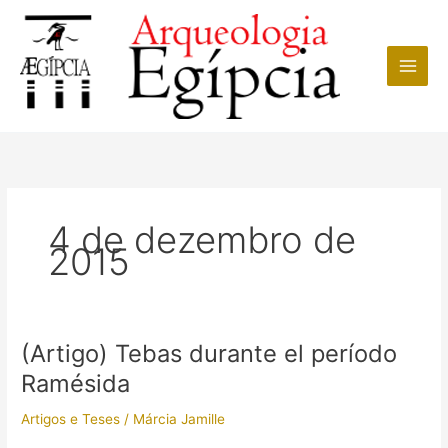
Ir
para
o
conteúdo
4 de dezembro de
2015
(Artigo) Tebas durante el período
Ramésida
Artigos e Teses
/
Márcia Jamille