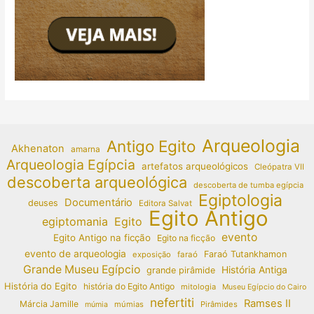
Arqueologia
Antigo Egito
Akhenaton
amarna
Arqueologia Egípcia
artefatos arqueológicos
Cleópatra VII
descoberta arqueológica
descoberta de tumba egípcia
Egiptologia
Documentário
deuses
Editora Salvat
Egito Antigo
egiptomania
Egito
evento
Egito Antigo na ficção
Egito na ficção
evento de arqueologia
Faraó Tutankhamon
exposição
faraó
Grande Museu Egípcio
História Antiga
grande pirâmide
História do Egito
história do Egito Antigo
mitologia
Museu Egípcio do Cairo
nefertiti
Ramses II
Márcia Jamille
múmias
Pirâmides
múmia