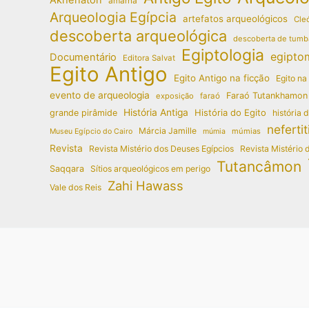
amarna
Arqueologia Egípcia
artefatos arqueológicos
Cleó
descoberta arqueológica
descoberta de tumb
Egiptologia
egipto
Documentário
Editora Salvat
Egito Antigo
Egito Antigo na ficção
Egito na
evento de arqueologia
Faraó Tutankhamon
exposição
faraó
História Antiga
História do Egito
grande pirâmide
história 
nefertit
Márcia Jamille
múmias
Museu Egípcio do Cairo
múmia
Revista
Revista Mistério dos Deuses Egípcios
Revista Mistério 
Tutancâmon
Saqqara
Sítios arqueológicos em perigo
Zahi Hawass
Vale dos Reis