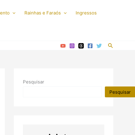
mento
Rainhas e Faraós
Ingressos
Pesquisar
Pesquisar
Pesquisar