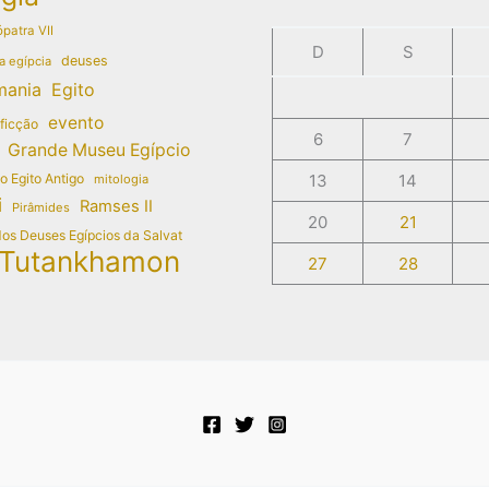
patra VII
D
S
deuses
a egípcia
mania
Egito
evento
 ficção
6
7
Grande Museu Egípcio
do Egito Antigo
13
14
mitologia
i
Ramses II
Pirâmides
20
21
dos Deuses Egípcios da Salvat
Tutankhamon
27
28