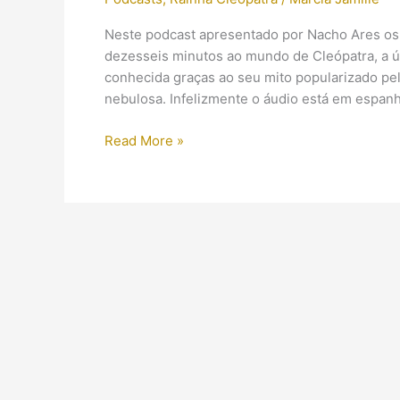
Neste podcast apresentado por Nacho Ares os 
dezesseis minutos ao mundo de Cleópatra, a ú
conhecida graças ao seu mito popularizado pela 
nebulosa. Infelizmente o áudio está em espan
Podcast:
Read More »
Rainha
Cleópatra
VII