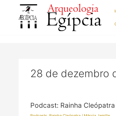
Ir
para
o
conteúdo
28 de dezembro 
Podcast: Rainha Cleópatra 
Podcasts
,
Rainha Cleópatra
/
Márcia Jamille