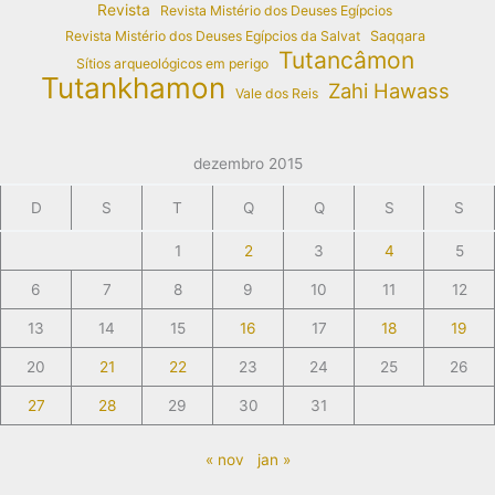
Revista
Revista Mistério dos Deuses Egípcios
Revista Mistério dos Deuses Egípcios da Salvat
Saqqara
Tutancâmon
Sítios arqueológicos em perigo
Tutankhamon
Zahi Hawass
Vale dos Reis
dezembro 2015
D
S
T
Q
Q
S
S
1
2
3
4
5
6
7
8
9
10
11
12
13
14
15
16
17
18
19
20
21
22
23
24
25
26
27
28
29
30
31
« nov
jan »