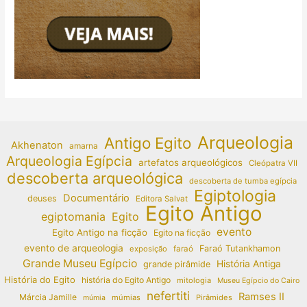
Arqueologia
Antigo Egito
Akhenaton
amarna
Arqueologia Egípcia
artefatos arqueológicos
Cleópatra VII
descoberta arqueológica
descoberta de tumba egípcia
Egiptologia
Documentário
deuses
Editora Salvat
Egito Antigo
egiptomania
Egito
evento
Egito Antigo na ficção
Egito na ficção
evento de arqueologia
Faraó Tutankhamon
exposição
faraó
Grande Museu Egípcio
História Antiga
grande pirâmide
História do Egito
história do Egito Antigo
mitologia
Museu Egípcio do Cairo
nefertiti
Ramses II
Márcia Jamille
múmias
Pirâmides
múmia