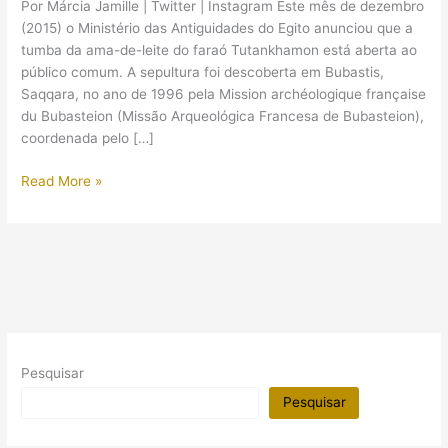
Por Márcia Jamille | Twitter | Instagram Este mês de dezembro
(2015) o Ministério das Antiguidades do Egito anunciou que a
tumba da ama-de-leite do faraó Tutankhamon está aberta ao
público comum. A sepultura foi descoberta em Bubastis,
Saqqara, no ano de 1996 pela Mission archéologique française
du Bubasteion (Missão Arqueológica Francesa de Bubasteion),
coordenada pelo […]
Tumba
Read More »
de
ama-
de-
leite
de
Tutankhamon
é
aberta
Pesquisar
ao
público
Pesquisar