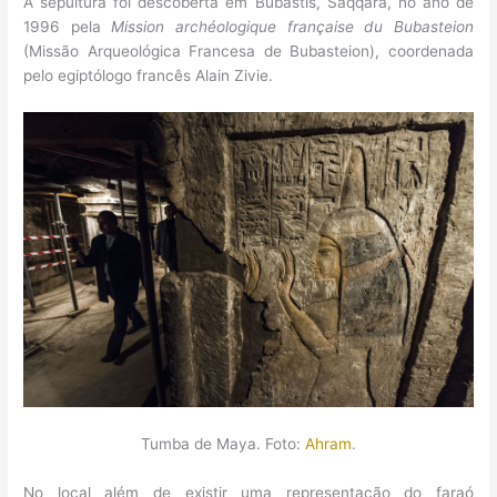
A sepultura foi descoberta em Bubastis, Saqqara, no ano de
1996 pela
Mission archéologique française du Bubasteion
(Missão Arqueológica Francesa de Bubasteion), coordenada
pelo egiptólogo francês Alain Zivie.
Tumba de Maya. Foto:
Ahram
.
No local além de existir uma representação do faraó