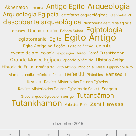
Arqueologia
Antigo Egito
Akhenaton
amarna
Arqueologia Egípcia
artefatos arqueológicos
Cleópatra VII
descoberta arqueológica
descoberta de tumba egípcia
Egiptologia
Documentário
deuses
Editora Salvat
Egito Antigo
egiptomania
Egito
evento
Egito Antigo na ficção
Egito na ficção
evento de arqueologia
Faraó Tutankhamon
exposição
faraó
Grande Museu Egípcio
História Antiga
grande pirâmide
História do Egito
história do Egito Antigo
mitologia
Museu Egípcio do Cairo
nefertiti
Ramses II
Márcia Jamille
múmias
Pirâmides
múmia
Revista
Revista Mistério dos Deuses Egípcios
Revista Mistério dos Deuses Egípcios da Salvat
Saqqara
Tutancâmon
Sítios arqueológicos em perigo
Tutankhamon
Zahi Hawass
Vale dos Reis
dezembro 2015
D
S
T
Q
Q
S
S