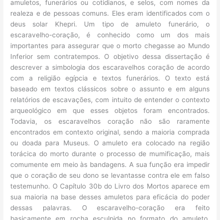
amuletos, funerários ou cotidianos, e selos, com nomes da
realeza e de pessoas comuns. Eles eram identificados com o
deus solar Khepri. Um tipo de amuleto funerário, o
escaravelho-coração, é conhecido como um dos mais
importantes para assegurar que o morto chegasse ao Mundo
Inferior sem contratempos. O objetivo dessa dissertação é
descrever a simbologia dos escaravelhos coração de acordo
com a religião egípcia e textos funerários. O texto está
baseado em textos clássicos sobre o assunto e em alguns
relatórios de escavações, com intuito de entender o contexto
arqueológico em que esses objetos foram encontrados.
Todavia, os escaravelhos coração não são raramente
encontrados em contexto original, sendo a maioria comprada
ou doada para Museus. O amuleto era colocado na região
torácica do morto durante o processo de mumificação, mais
comumente em meio às bandagens. A sua função era impedir
que o coração de seu dono se levantasse contra ele em falso
testemunho. O Capítulo 30b do Livro dos Mortos aparece em
sua maioria na base desses amuletos para eficácia do poder
dessas palavras. O escaravelho-coração era feito
basicamente em rocha esculpida no formato do amuleto,