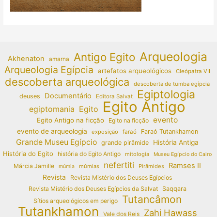
Arqueologia
Antigo Egito
Akhenaton
amarna
Arqueologia Egípcia
artefatos arqueológicos
Cleópatra VII
descoberta arqueológica
descoberta de tumba egípcia
Egiptologia
Documentário
deuses
Editora Salvat
Egito Antigo
egiptomania
Egito
evento
Egito Antigo na ficção
Egito na ficção
evento de arqueologia
Faraó Tutankhamon
exposição
faraó
Grande Museu Egípcio
História Antiga
grande pirâmide
História do Egito
história do Egito Antigo
mitologia
Museu Egípcio do Cairo
nefertiti
Ramses II
Márcia Jamille
múmias
Pirâmides
múmia
Revista
Revista Mistério dos Deuses Egípcios
Revista Mistério dos Deuses Egípcios da Salvat
Saqqara
Tutancâmon
Sítios arqueológicos em perigo
Tutankhamon
Zahi Hawass
Vale dos Reis