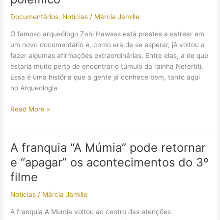
a
um
Documentários
,
Notícias
/
Márcia Jamille
faraó
O famoso arqueólogo Zahi Hawass está prestes a estrear em
foi
um novo documentário e, como era de se esperar, já voltou a
roubada
fazer algumas afirmações extraordinárias. Entre elas, a de que
e
estaria muito perto de encontrar o túmulo da rainha Nefertiti.
destruída
Essa é uma história que a gente já conhece bem, tanto aqui
no
no Arqueologia
Egito
O
Read More »
arqueólogo
Zahi
Hawass
A franquia “A Múmia” pode retornar
diz
e “apagar” os acontecimentos do 3º
estar
próximo
filme
de
Notícias
/
Márcia Jamille
descobrir
tumba
A franquia A Múmia voltou ao centro das atenções
da