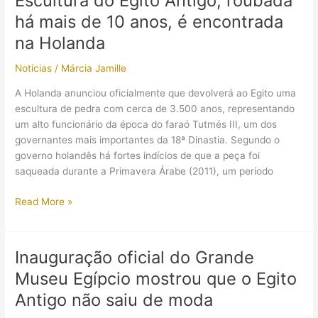
Escultura do Egito Antigo, roubada
sarcófago
há mais de 10 anos, é encontrada
do
faraó
na Holanda
Shoshenq
Notícias
/
Márcia Jamille
III
A Holanda anunciou oficialmente que devolverá ao Egito uma
escultura de pedra com cerca de 3.500 anos, representando
um alto funcionário da época do faraó Tutmés III, um dos
governantes mais importantes da 18ª Dinastia. Segundo o
governo holandês há fortes indícios de que a peça foi
saqueada durante a Primavera Árabe (2011), um período
Escultura
Read More »
do
Egito
Antigo,
Inauguração oficial do Grande
roubada
Museu Egípcio mostrou que o Egito
há
mais
Antigo não saiu de moda
de