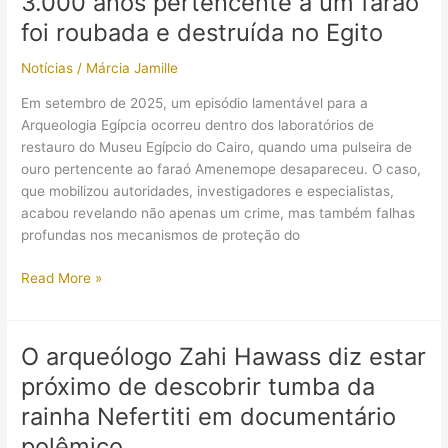
3.000 anos pertencente a um faraó
templo
solar
foi roubada e destruída no Egito
de
Notícias
/
Márcia Jamille
faraó
no
Em setembro de 2025, um episódio lamentável para a
Egito
Arqueologia Egípcia ocorreu dentro dos laboratórios de
restauro do Museu Egípcio do Cairo, quando uma pulseira de
ouro pertencente ao faraó Amenemope desapareceu. O caso,
que mobilizou autoridades, investigadores e especialistas,
acabou revelando não apenas um crime, mas também falhas
profundas nos mecanismos de proteção do
CONFIRMADO:
Read More »
pulseira
de
mais
O arqueólogo Zahi Hawass diz estar
de
próximo de descobrir tumba da
3.000
anos
rainha Nefertiti em documentário
pertencente
polêmico