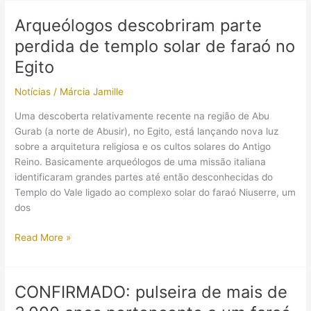
cemitério
romano
Arqueólogos descobriram parte
e
perdida de templo solar de faraó no
oficinas
de
Egito
2.000
Notícias
/
Márcia Jamille
anos
no
Uma descoberta relativamente recente na região de Abu
Egito
Gurab (a norte de Abusir), no Egito, está lançando nova luz
sobre a arquitetura religiosa e os cultos solares do Antigo
Reino. Basicamente arqueólogos de uma missão italiana
identificaram grandes partes até então desconhecidas do
Templo do Vale ligado ao complexo solar do faraó Niuserre, um
dos
Arqueólogos
Read More »
descobriram
parte
perdida
CONFIRMADO: pulseira de mais de
de