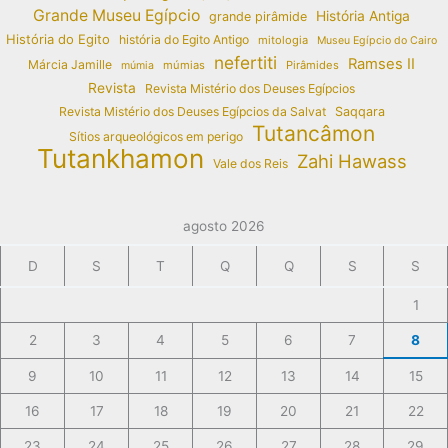
Grande Museu Egípcio
História Antiga
grande pirâmide
História do Egito
história do Egito Antigo
mitologia
Museu Egípcio do Cairo
nefertiti
Ramses II
Márcia Jamille
múmias
Pirâmides
múmia
Revista
Revista Mistério dos Deuses Egípcios
Revista Mistério dos Deuses Egípcios da Salvat
Saqqara
Tutancâmon
Sítios arqueológicos em perigo
Tutankhamon
Zahi Hawass
Vale dos Reis
agosto 2026
D
S
T
Q
Q
S
S
1
2
3
4
5
6
7
8
9
10
11
12
13
14
15
16
17
18
19
20
21
22
23
24
25
26
27
28
29