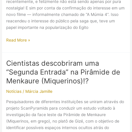
recentemente, e felizmente não está sendo apenas por pura
rainha
nostalgia! E sim por conta da confirmação do interesse em um
Nefertiti
novo filme — informalmente chamado de “A Múmia 4”. Isso
em
reacendeu o interesse do público pela saga que, teve um
documentário
papel importante na popularização do Egito
polêmico
A
Read More »
franquia
“A
Múmia”
Cientistas descobriram uma
pode
“Segunda Entrada” na Pirâmide de
retornar
e
Menkaure (Miquerinos)!?
“apagar”
Notícias
/
Márcia Jamille
os
acontecimentos
Pesquisadores de diferentes instituições se uniram através do
do
projeto ScanPyramids para conduzir um estudo voltado à
3º
investigação da face leste da Pirâmide de Menkaure
filme
(Miquerinos, em grego), no platô de Gizé, com o objetivo de
identificar possíveis espaços internos ocultos atrás do