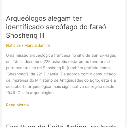
nova
descoberta
dentro
Arqueólogos alegam ter
da
identificado sarcófago do faraó
Grande
Pirâmide?
Shoshenq III
Zahi
Notícias
/
Márcia Jamille
Hawass
promete
Uma missão arqueológica francesa no sítio de San El-Hagar,
“reescrever
em Tânis, descobriu 225 ushabtis (estatuetas funerárias)
a
pertencentes ao rei Shoshenq III (também grafado como
história”
“Sheshonq”), da 22ª Dinastia. De acordo com o comunicado
de imprensa do Ministério de Antiguidades do Egito, esta é a
descoberta arqueológica mais significativa da região desde
1946. O sítio arqueológico
Arqueólogos
Read More »
alegam
ter
identificado