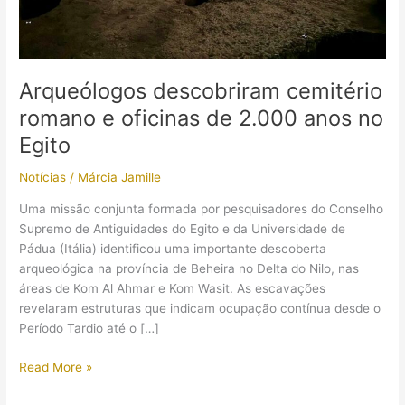
Arqueólogos descobriram cemitério
romano e oficinas de 2.000 anos no
Egito
Notícias
/
Márcia Jamille
Uma missão conjunta formada por pesquisadores do Conselho
Supremo de Antiguidades do Egito e da Universidade de
Pádua (Itália) identificou uma importante descoberta
arqueológica na província de Beheira no Delta do Nilo, nas
áreas de Kom Al Ahmar e Kom Wasit. As escavações
revelaram estruturas que indicam ocupação contínua desde o
Período Tardio até o […]
Arqueólogos
Read More »
descobriram