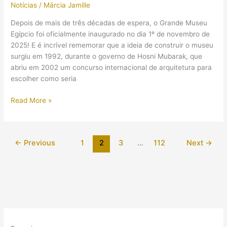
Notícias
/
Márcia Jamille
10
anos,
Depois de mais de três décadas de espera, o Grande Museu
é
Egípcio foi oficialmente inaugurado no dia 1º de novembro de
encontrada
2025! E é incrível rememorar que a ideia de construir o museu
na
surgiu em 1992, durante o governo de Hosni Mubarak, que
Holanda
abriu em 2002 um concurso internacional de arquitetura para
escolher como seria
Inauguração
Read More »
oficial
do
Grande
←
Previous
1
2
3
…
112
Next
→
Museu
Egípcio
mostrou
que
o
Egito
Antigo
não