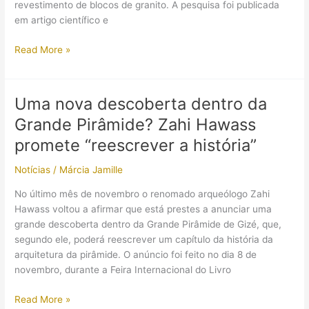
revestimento de blocos de granito. A pesquisa foi publicada
em artigo científico e
Cientistas
Read More »
descobriram
uma
“Segunda
Uma nova descoberta dentro da
Entrada”
Grande Pirâmide? Zahi Hawass
na
Pirâmide
promete “reescrever a história”
de
Notícias
/
Márcia Jamille
Menkaure
(Miquerinos)!?
No último mês de novembro o renomado arqueólogo Zahi
Hawass voltou a afirmar que está prestes a anunciar uma
grande descoberta dentro da Grande Pirâmide de Gizé, que,
segundo ele, poderá reescrever um capítulo da história da
arquitetura da pirâmide. O anúncio foi feito no dia 8 de
novembro, durante a Feira Internacional do Livro
Uma
Read More »