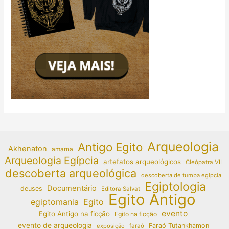
Arqueologia
Antigo Egito
Akhenaton
amarna
Arqueologia Egípcia
artefatos arqueológicos
Cleópatra VII
descoberta arqueológica
descoberta de tumba egípcia
Egiptologia
Documentário
deuses
Editora Salvat
Egito Antigo
egiptomania
Egito
evento
Egito Antigo na ficção
Egito na ficção
evento de arqueologia
Faraó Tutankhamon
exposição
faraó