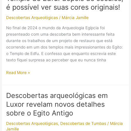
II
é possível ver suas cores originais!
(Ramsés:
O
Descobertas Arqueológicas
/
Márcia Jamille
Grande)
está
No final de 2024 o mundo da Arqueologia Egípcia foi
sendo
presenteado com uma descoberta bem interessante feita
restaurado
durante os trabalhos de um projeto de restauro que está
ocorrendo em um dos templos mais impressionantes do Egito:
o Templo de Edfu. E confesso que enquanto escrevia este
texto fiquei surpresa ao perceber que eu nunca tinha
Templo
Read More »
de
Edfu:
depois
Descobertas arqueológicas em
de
Luxor revelam novos detalhes
séculos,
é
sobre o Egito Antigo
possível
Descobertas Arqueológicas
,
Descobertas de Tumbas
/
Márcia
ver
Jamille
suas