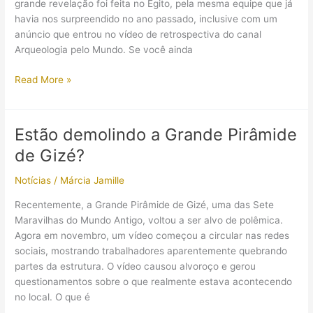
grande revelação foi feita no Egito, pela mesma equipe que já
havia nos surpreendido no ano passado, inclusive com um
anúncio que entrou no vídeo de retrospectiva do canal
Arqueologia pelo Mundo. Se você ainda
Novas
Read More »
descobertas
em
Saqqara
Estão demolindo a Grande Pirâmide
abrem
de Gizé?
o
ano
Notícias
/
Márcia Jamille
com
revelações
Recentemente, a Grande Pirâmide de Gizé, uma das Sete
sobre
Maravilhas do Mundo Antigo, voltou a ser alvo de polêmica.
o
Agora em novembro, um vídeo começou a circular nas redes
Antigo
sociais, mostrando trabalhadores aparentemente quebrando
Reino
partes da estrutura. O vídeo causou alvoroço e gerou
do
questionamentos sobre o que realmente estava acontecendo
Egito
no local. O que é