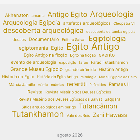
Arqueologia
Antigo Egito
Akhenaton
amarna
Arqueologia Egípcia
artefatos arqueológicos
Cleópatra VII
descoberta arqueológica
descoberta de tumba egípcia
Egiptologia
Documentário
deuses
Editora Salvat
Egito Antigo
egiptomania
Egito
evento
Egito Antigo na ficção
Egito na ficção
evento de arqueologia
Faraó Tutankhamon
exposição
faraó
Grande Museu Egípcio
História Antiga
grande pirâmide
História do Egito
história do Egito Antigo
mitologia
Museu Egípcio do Cairo
nefertiti
Ramses II
Márcia Jamille
múmias
Pirâmides
múmia
Revista
Revista Mistério dos Deuses Egípcios
Revista Mistério dos Deuses Egípcios da Salvat
Saqqara
Tutancâmon
Sítios arqueológicos em perigo
Tutankhamon
Zahi Hawass
Vale dos Reis
agosto 2026