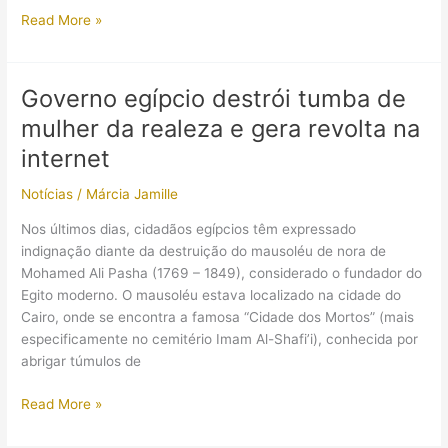
Estão
Read More »
demolindo
a
Grande
Governo egípcio destrói tumba de
Pirâmide
mulher da realeza e gera revolta na
de
Gizé?
internet
Notícias
/
Márcia Jamille
Nos últimos dias, cidadãos egípcios têm expressado
indignação diante da destruição do mausoléu de nora de
Mohamed Ali Pasha (1769 – 1849), considerado o fundador do
Egito moderno. O mausoléu estava localizado na cidade do
Cairo, onde se encontra a famosa “Cidade dos Mortos” (mais
especificamente no cemitério Imam Al-Shafi’i), conhecida por
abrigar túmulos de
Governo
Read More »
egípcio
destrói