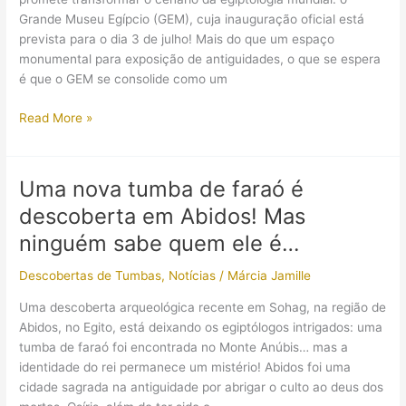
que
Grande Museu Egípcio (GEM), cuja inauguração oficial está
rondam
prevista para o dia 3 de julho! Mais do que um espaço
o
monumental para exposição de antiguidades, o que se espera
“faraó-
é que o GEM se consolide como um
menino”?
Grande
Read More »
Museu
Egípcio
pretendente
Uma nova tumba de faraó é
ser
descoberta em Abidos! Mas
o
centro
ninguém sabe quem ele é…
global
Descobertas de Tumbas
,
Notícias
/
Márcia Jamille
de
estudos
Uma descoberta arqueológica recente em Sohag, na região de
de
Abidos, no Egito, está deixando os egiptólogos intrigados: uma
Egiptologia
tumba de faraó foi encontrada no Monte Anúbis… mas a
identidade do rei permanece um mistério! Abidos foi uma
cidade sagrada na antiguidade por abrigar o culto ao deus dos