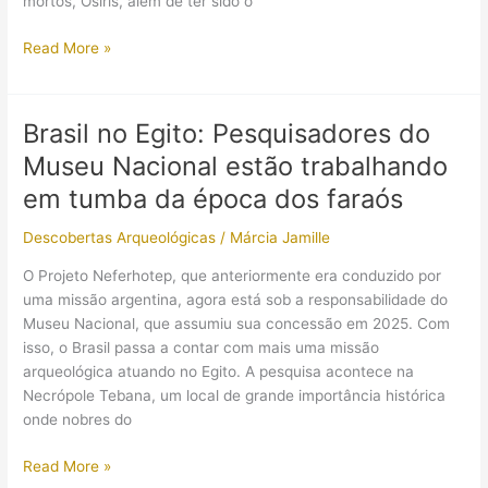
mortos, Osíris, além de ter sido o
Uma
Read More »
nova
tumba
de
Brasil no Egito: Pesquisadores do
faraó
Museu Nacional estão trabalhando
é
descoberta
em tumba da época dos faraós
em
Descobertas Arqueológicas
/
Márcia Jamille
Abidos!
Mas
O Projeto Neferhotep, que anteriormente era conduzido por
ninguém
uma missão argentina, agora está sob a responsabilidade do
sabe
Museu Nacional, que assumiu sua concessão em 2025. Com
quem
isso, o Brasil passa a contar com mais uma missão
ele
arqueológica atuando no Egito. A pesquisa acontece na
é…
Necrópole Tebana, um local de grande importância histórica
onde nobres do
Brasil
Read More »