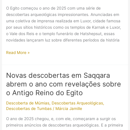
cores
O Egito começou o ano de 2025 com uma série de
originais!
descobertas arqueológicas impressionantes. Anunciadas em
uma coletiva de imprensa realizada em Luxor, cidade famosa
por seus sítios históricos como os templos de Karnak e Luxor,
o Vale dos Reis e o templo funerário de Hatshepsut, essas
novidades lançaram luz sobre diferentes períodos da história
Descobertas
Read More »
arqueológicas
em
Luxor
Novas descobertas em Saqqara
revelam
abrem o ano com revelações sobre
novos
detalhes
o Antigo Reino do Egito
sobre
Descoberta de Múmias
,
Descobertas Arqueológicas
,
o
Descobertas de Tumbas
/
Márcia Jamille
Egito
Antigo
O ano de 2025 chegou, e, com ele, começaram a surgir os
primeiros anúncios de descobertas arqueológicas. E a primeira