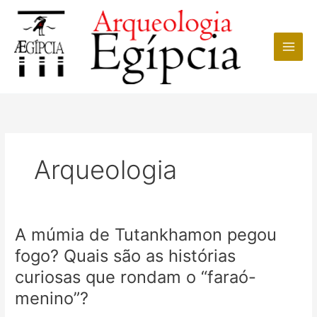
Ir
para
o
conteúdo
Arqueologia
A múmia de Tutankhamon pegou
fogo? Quais são as histórias
curiosas que rondam o “faraó-
menino”?