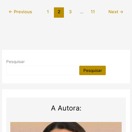
tumba
←
Previous
1
2
3
…
11
Next
→
de
mulher
da
realeza
e
gera
revolta
na
Pesquisar
internet
Pesquisar
A Autora: