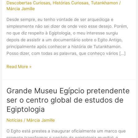
Descobertas Curiosas
,
Histórias Curiosas
,
Tutankhamon
/
Márcia Jamille
Desde sempre, eu tenho vontade de ser arqueóloga e
simplesmente não sei dizer de onde veio esse desejo. Porém,
no que diz respeito à Egiptologia, o meu interesse surgiu
depois de assistir a um documentário sobre o Egito Antigo,
principalmente após conhecer a história de Tutankhamon.
Posso dizer, com todas as palavras, que conheço vários […]
A
Read More »
múmia
de
Tutankhamon
Grande Museu Egípcio pretendente
pegou
ser o centro global de estudos de
fogo?
Quais
Egiptologia
são
Notícias
/
Márcia Jamille
as
histórias
O Egito está prestes a inaugurar oficialmente um marco que
curiosas
promete transformar o cenário da egiptologia mundial: o