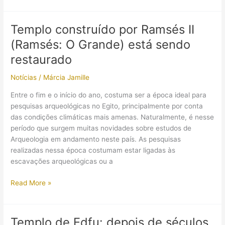
no
Egito:
Pesquisadores
Templo construído por Ramsés II
do
(Ramsés: O Grande) está sendo
Museu
Nacional
restaurado
estão
Notícias
/
Márcia Jamille
trabalhando
em
Entre o fim e o início do ano, costuma ser a época ideal para
tumba
pesquisas arqueológicas no Egito, principalmente por conta
da
das condições climáticas mais amenas. Naturalmente, é nesse
época
período que surgem muitas novidades sobre estudos de
dos
Arqueologia em andamento neste país. As pesquisas
faraós
realizadas nessa época costumam estar ligadas às
escavações arqueológicas ou a
Templo
Read More »
construído
por
Ramsés
Templo de Edfu: depois de séculos,