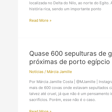
Egito
localizada no Delta do Nilo, ao norte do Egito.
Antigo
história rica, sendo um importante ponto
Descoberta
Read More »
arqueológica
no
Egito
revela
63
Quase 600 sepulturas de g
sepulturas
próximas de porto egípcio
e
artefatos
Notícias
/
Márcia Jamille
do
Período
Por Márcia Jamille Costa | @MJamille | Instag
Tardio
mais de 600 covas onde estavam sepultados cãe
e
talvez até cruel, já que não é um pensamento
Ptolomaico
sacrifícios. Porém, esse não é o caso.
Quase
Read More »