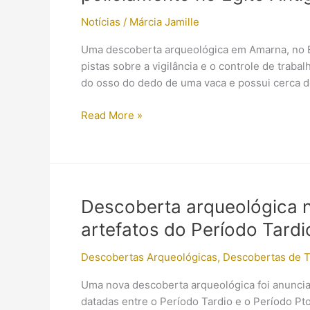
Notícias
/
Márcia Jamille
Uma descoberta arqueológica em Amarna, no E
pistas sobre a vigilância e o controle de trabal
do osso do dedo de uma vaca e possui cerca de
Apito
Read More »
de
osso
de
3.300
anos
Descoberta arqueológica no
pode
artefatos do Período Tardi
revelar
detalhes
Descobertas Arqueológicas
,
Descobertas de 
sobre
policiamento
Uma nova descoberta arqueológica foi anunciad
no
datadas entre o Período Tardio e o Período Pt