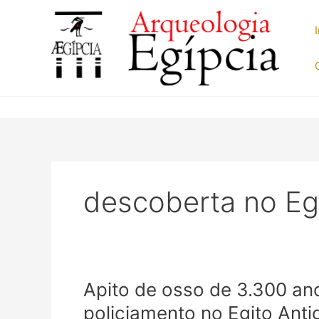
Ir
para
o
conteúdo
descoberta no Eg
Apito de osso de 3.300 an
policiamento no Egito Anti