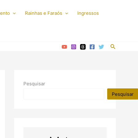
mento
Rainhas e Faraós
Ingressos
Pesquisar
Pesquisar
Pesquisar