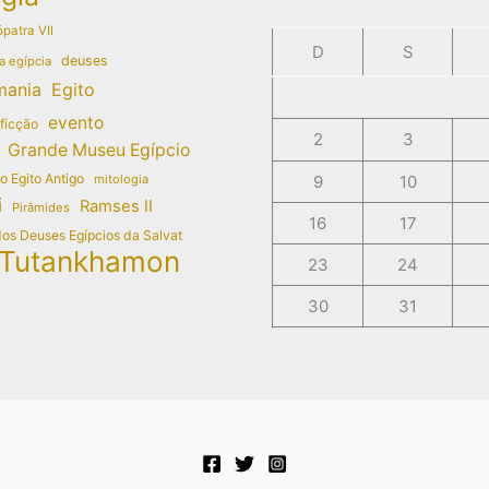
patra VII
D
S
deuses
a egípcia
mania
Egito
evento
 ficção
2
3
Grande Museu Egípcio
do Egito Antigo
mitologia
9
10
i
Ramses II
Pirâmides
16
17
dos Deuses Egípcios da Salvat
Tutankhamon
23
24
30
31