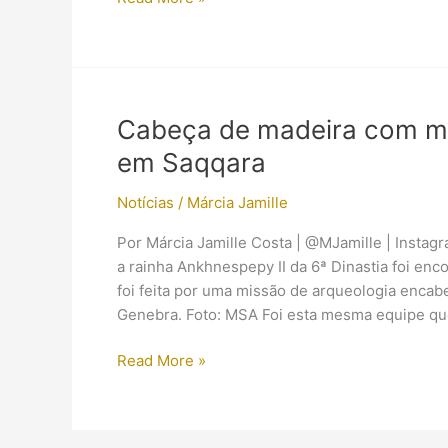
600
sepulturas
de
gatos
e
Cabeça de madeira com ma
cães
em Saqqara
são
encontradas
Notícias
/
Márcia Jamille
próximas
de
Por Márcia Jamille Costa | @MJamille | Insta
porto
a rainha Ankhnespepy II da 6ª Dinastia foi en
egípcio
foi feita por uma missão de arqueologia enca
no
Genebra. Foto: MSA Foi esta mesma equipe q
Mar
Vermelho
Cabeça
Read More »
de
madeira
com