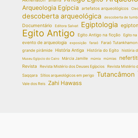
amarna
Arqueologia Egípcia
artefatos arqueológicos
Cleó
descoberta arqueológica
descoberta de tumb
Egiptologia
egipto
Documentário
Editora Salvat
Egito Antigo
Egito Antigo na ficção
Egito na
evento de arqueologia
Faraó Tutankhamon
exposição
faraó
História Antiga
História do Egito
grande pirâmide
história 
nefertit
Márcia Jamille
múmias
Museu Egípcio do Cairo
múmia
Revista
Revista Mistério dos Deuses Egípcios
Revista Mistério 
Tutancâmon
Saqqara
Sítios arqueológicos em perigo
Zahi Hawass
Vale dos Reis