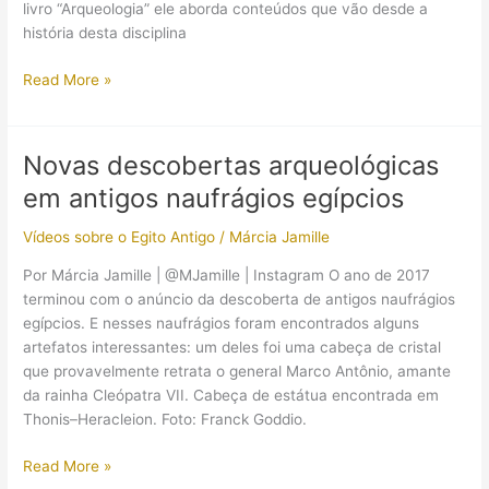
livro “Arqueologia” ele aborda conteúdos que vão desde a
história desta disciplina
Um
Read More »
livro
básico
de
Novas descobertas arqueológicas
Arqueologia?
em antigos naufrágios egípcios
Então
conheça
Vídeos sobre o Egito Antigo
/
Márcia Jamille
este!
Por Márcia Jamille | @MJamille | Instagram O ano de 2017
terminou com o anúncio da descoberta de antigos naufrágios
egípcios. E nesses naufrágios foram encontrados alguns
artefatos interessantes: um deles foi uma cabeça de cristal
que provavelmente retrata o general Marco Antônio, amante
da rainha Cleópatra VII. Cabeça de estátua encontrada em
Thonis–Heracleion. Foto: Franck Goddio.
Novas
Read More »
descobertas