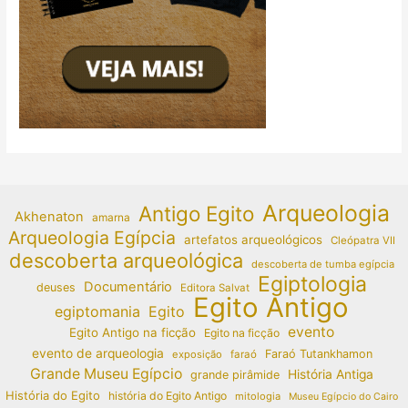
Arqueologia
Antigo Egito
Akhenaton
amarna
Arqueologia Egípcia
artefatos arqueológicos
Cleópatra VII
descoberta arqueológica
descoberta de tumba egípcia
Egiptologia
Documentário
deuses
Editora Salvat
Egito Antigo
egiptomania
Egito
evento
Egito Antigo na ficção
Egito na ficção
evento de arqueologia
Faraó Tutankhamon
exposição
faraó
Grande Museu Egípcio
História Antiga
grande pirâmide
História do Egito
história do Egito Antigo
mitologia
Museu Egípcio do Cairo