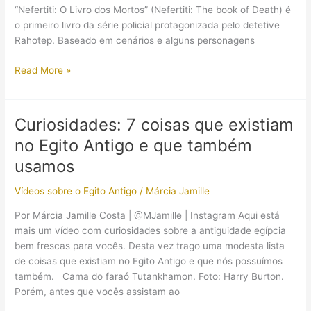
“Nefertiti: O Livro dos Mortos” (Nefertiti: The book of Death) é
o primeiro livro da série policial protagonizada pelo detetive
Rahotep. Baseado em cenários e alguns personagens
Livro
Read More »
“Nefertiti:
O
Livro
Curiosidades: 7 coisas que existiam
dos
no Egito Antigo e que também
Mortos”
de
usamos
Nick
Vídeos sobre o Egito Antigo
/
Márcia Jamille
Drake:
uma
Por Márcia Jamille Costa | @MJamille | Instagram Aqui está
trama
mais um vídeo com curiosidades sobre a antiguidade egípcia
policial
bem frescas para vocês. Desta vez trago uma modesta lista
no
de coisas que existiam no Egito Antigo e que nós possuímos
Egito
também. Cama do faraó Tutankhamon. Foto: Harry Burton.
Antigo
Porém, antes que vocês assistam ao
(Comentários