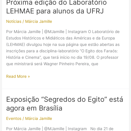
Próxima edição do Laboratório
de
LEHMAE para alunos da UFRJ
um
arqueólogo,
Notícias
/
Márcia Jamille
venda
de
Por Márcia Jamille | @MJamille | Instagram O Laboratório de
artefatos
Estudos Históricos e Midiáticos das Américas e da Europa
e
(LEHMAE) divulgou hoje na sua página que estão abertas as
estudar
inscrições para a disciplina-laboratório “O Egito dos Faraós:
Arqueologia
História e Cinema”, que terá início no dia 19/08. O professor
que ministrará será Wagner Pinheiro Pereira, que
Próxima
Read More »
edição
do
Laboratório
Exposição “Segredos do Egito” está
LEHMAE
agora em Brasília
para
alunos
Eventos
/
Márcia Jamille
da
UFRJ
Por Márcia Jamille | @MJamille | Instagram No dia 21 de