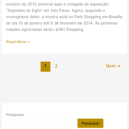
outubro de 2013 anunciei aqui a chegada da exposição
“Segredos do Egito” em São Paulo. Agora, seguindo o
cronograma deles, a mostra está no Park Shopping em Brasília
do dia 13 de janeiro até 9 de fevereiro de 2014. As próximas
cidades agraciadas serão: ◘ BH Shopping
Exposição
Read More »
“Segredos
do
Egito”
1
2
Next
→
está
agora
em
Brasília
Pesquisar
Pesquisar