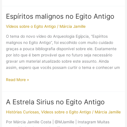
arqueológicas
em
Espíritos malignos no Egito Antigo
antigos
naufrágios
Vídeos sobre o Egito Antigo
/
Márcia Jamille
egípcios
O tema do novo vídeo do Arqueologia Egípcia, “Espíritos
malignos no Egito Antigo”, foi escolhido com muito cuidado
graças a pouca bibliografia disponível sobre ele. Exatamente
por isto que é bem provável que no futuro seja necessário
gravar um material atualizado sobre este assunto. Ainda
assim, espero que vocês possam curtir o tema e conhecer um
Espíritos
Read More »
malignos
no
Egito
A Estrela Sirius no Egito Antigo
Antigo
Histórias Curiosas
,
Vídeos sobre o Egito Antigo
/
Márcia Jamille
Por Márcia Jamille Costa | @MJamille | Instagram Muitas