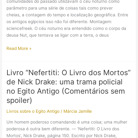
comunidades do passado utilizavam o céu noturno como
parâmetro para uma série de coisas tais como prever
cheias, a contagem do tempo e localização geográfica. Entre
os antigos egípcios isso não foi diferente. Montagem:
sciencefreek. O céu noturno era entendido como o corpo da
deusa Nut, que tentava se ligar com a terra, o deus
A
Read More »
Estrela
Sirius
no
Livro “Nefertiti: O Livro dos Mortos”
Egito
de Nick Drake: uma trama policial
Antigo
no Egito Antigo (Comentários sem
spoiler)
Livros sobre o Egito Antigo
/
Márcia Jamille
Um homem poderoso comandando é uma coisa; uma mulher
poderosa é outra bem diferente. — ‘Nefertiti: O Livro dos
Mortos’, Nick Drake, página 150. Escrito por Nick Drake,