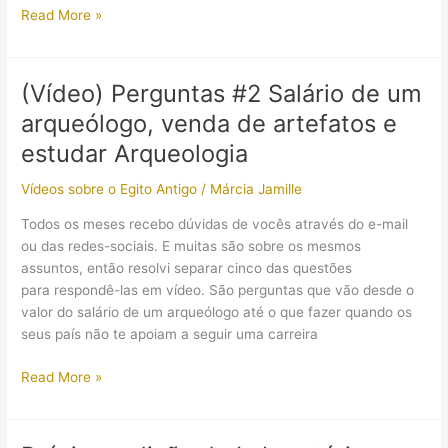
sem
Curiosidades:
Read More »
spoiler)
7
coisas
que
(Vídeo) Perguntas #2 Salário de um
existiam
arqueólogo, venda de artefatos e
no
Egito
estudar Arqueologia
Antigo
Vídeos sobre o Egito Antigo
/
Márcia Jamille
e
que
Todos os meses recebo dúvidas de vocês através do e-mail
também
ou das redes-sociais. E muitas são sobre os mesmos
usamos
assuntos, então resolvi separar cinco das questões
para respondê-las em vídeo. São perguntas que vão desde o
valor do salário de um arqueólogo até o que fazer quando os
seus país não te apoiam a seguir uma carreira
(Vídeo)
Read More »
Perguntas
#2
Salário