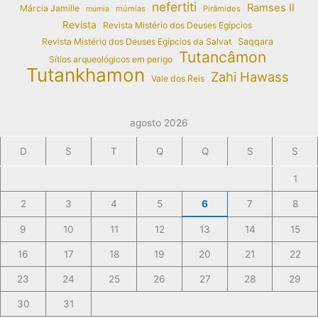
nefertiti
Ramses II
Márcia Jamille
múmias
Pirâmides
múmia
Revista
Revista Mistério dos Deuses Egípcios
Revista Mistério dos Deuses Egípcios da Salvat
Saqqara
Tutancâmon
Sítios arqueológicos em perigo
Tutankhamon
Zahi Hawass
Vale dos Reis
agosto 2026
D
S
T
Q
Q
S
S
1
2
3
4
5
6
7
8
9
10
11
12
13
14
15
16
17
18
19
20
21
22
23
24
25
26
27
28
29
30
31