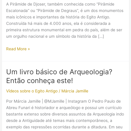
A Pirâmide de Djoser, também conhecida como “Pirâmide
Escalonada” ou “Pirâmide de Degraus”, é um dos monumentos
mais icônicos e importantes da história do Egito Antigo.
Construída há mais de 4.000 anos, ela é considerada a
primeira estrutura monumental em pedra do país, além de ser
um orgulho nacional e um símbolo da história da […]
Pirâmide
Read More »
de
Djoser:
a
Um livro básico de Arqueologia?
primeira
Então conheça este!
pirâmide
do
Vídeos sobre o Egito Antigo
/
Márcia Jamille
Egito
já
Por Márcia Jamille | @MJamille | Instagram O Pedro Paulo de
esteve
Abreu Funari é historiador e arqueólogo e possui um currículo
ameaçada
bastante extenso sobre diversos assuntos da Arqueologia indo
de
desde a Antiguidade até temas mais contemporâneos, a
destruição?
exemplo das repressões ocorridas durante a ditadura. Em seu