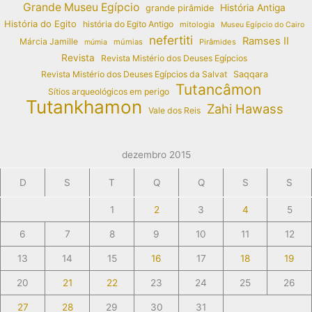
Grande Museu Egípcio
História Antiga
grande pirâmide
História do Egito
história do Egito Antigo
mitologia
Museu Egípcio do Cairo
nefertiti
Ramses II
Márcia Jamille
múmias
Pirâmides
múmia
Revista
Revista Mistério dos Deuses Egípcios
Revista Mistério dos Deuses Egípcios da Salvat
Saqqara
Tutancâmon
Sítios arqueológicos em perigo
Tutankhamon
Zahi Hawass
Vale dos Reis
dezembro 2015
D
S
T
Q
Q
S
S
1
2
3
4
5
6
7
8
9
10
11
12
13
14
15
16
17
18
19
20
21
22
23
24
25
26
27
28
29
30
31