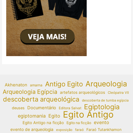
Arqueologia
Antigo Egito
Akhenaton
amarna
Arqueologia Egípcia
artefatos arqueológicos
Cleópatra VII
descoberta arqueológica
descoberta de tumba egípcia
Egiptologia
Documentário
deuses
Editora Salvat
Egito Antigo
egiptomania
Egito
evento
Egito Antigo na ficção
Egito na ficção
evento de arqueologia
Faraó Tutankhamon
exposição
faraó