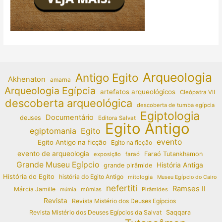
Arqueologia
Antigo Egito
Akhenaton
amarna
Arqueologia Egípcia
artefatos arqueológicos
Cleópatra VII
descoberta arqueológica
descoberta de tumba egípcia
Egiptologia
Documentário
deuses
Editora Salvat
Egito Antigo
egiptomania
Egito
evento
Egito Antigo na ficção
Egito na ficção
evento de arqueologia
Faraó Tutankhamon
exposição
faraó
Grande Museu Egípcio
História Antiga
grande pirâmide
História do Egito
história do Egito Antigo
mitologia
Museu Egípcio do Cairo
nefertiti
Ramses II
Márcia Jamille
múmias
Pirâmides
múmia
Revista
Revista Mistério dos Deuses Egípcios
Revista Mistério dos Deuses Egípcios da Salvat
Saqqara