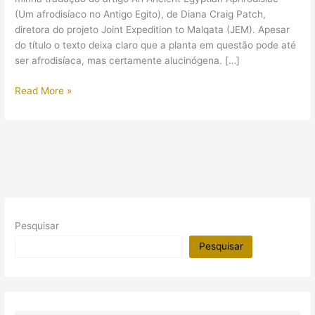
(Um afrodisíaco no Antigo Egito), de Diana Craig Patch,
diretora do projeto Joint Expedition to Malqata (JEM). Apesar
do título o texto deixa claro que a planta em questão pode até
ser afrodisíaca, mas certamente alucinógena. […]
Um
Read More »
afrodisíaco
no
Antigo
Egito
Pesquisar
Pesquisar