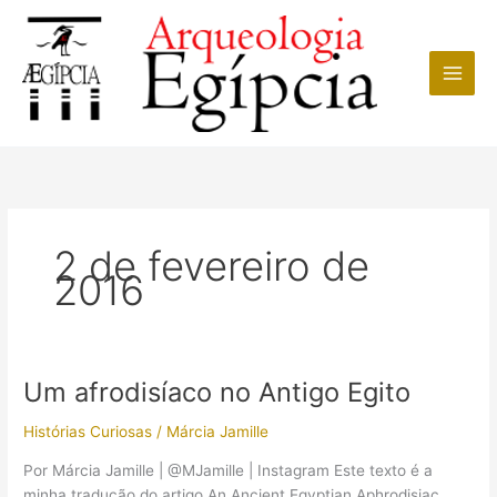
Ir
para
o
conteúdo
2 de fevereiro de
2016
Um afrodisíaco no Antigo Egito
Histórias Curiosas
/
Márcia Jamille
Por Márcia Jamille | @MJamille | Instagram Este texto é a
minha tradução do artigo An Ancient Egyptian Aphrodisiac