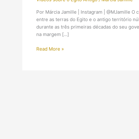
Por Márcia Jamille | Instagram | @MJamille O 
entre as terras do Egito e o antigo território 
durante as três primeiras décadas do seu gov
na margem […]
(Vídeo)
Read More »
Alinhamento
Solar
no
Templo
de
Abu
Simbel