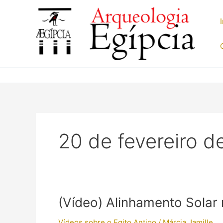
Ir
para
o
conteúdo
20 de fevereiro d
(Vídeo) Alinhamento Solar
Vídeos sobre o Egito Antigo
/
Márcia Jamille