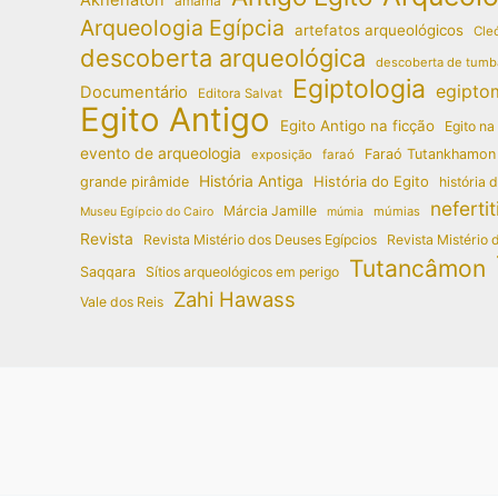
amarna
Arqueologia Egípcia
artefatos arqueológicos
Cleó
descoberta arqueológica
descoberta de tumb
Egiptologia
egipto
Documentário
Editora Salvat
Egito Antigo
Egito Antigo na ficção
Egito na
evento de arqueologia
Faraó Tutankhamon
exposição
faraó
História Antiga
História do Egito
grande pirâmide
história 
nefertit
Márcia Jamille
múmias
Museu Egípcio do Cairo
múmia
Revista
Revista Mistério dos Deuses Egípcios
Revista Mistério 
Tutancâmon
Saqqara
Sítios arqueológicos em perigo
Zahi Hawass
Vale dos Reis