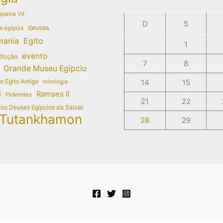
patra VII
D
S
deuses
a egípcia
mania
Egito
1
evento
 ficção
7
8
Grande Museu Egípcio
do Egito Antigo
14
15
mitologia
i
Ramses II
Pirâmides
21
22
dos Deuses Egípcios da Salvat
Tutankhamon
28
29