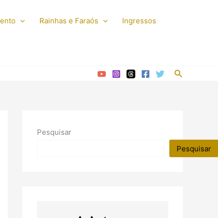
mento
Rainhas e Faraós
Ingressos
Pesquisar
Pesquisar
Pesquisar