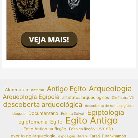
Arqueologia
Antigo Egito
Akhenaton
amarna
Arqueologia Egípcia
artefatos arqueológicos
Cleópatra VII
descoberta arqueológica
descoberta de tumba egípcia
Egiptologia
Documentário
deuses
Editora Salvat
Egito Antigo
egiptomania
Egito
evento
Egito Antigo na ficção
Egito na ficção
evento de arqueologia
Faraó Tutankhamon
exposição
faraó