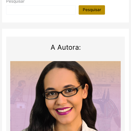
Pesquisar
Gurgel
Pereira
Pesquisar
A Autora: