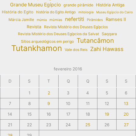
Grande Museu Egípcio
História Antiga
grande pirâmide
História do Egito
história do Egito Antigo
mitologia
Museu Egípcio do Cairo
nefertiti
Ramses II
Márcia Jamille
múmias
Pirâmides
múmia
Revista
Revista Mistério dos Deuses Egípcios
Revista Mistério dos Deuses Egípcios da Salvat
Saqqara
Tutancâmon
Sítios arqueológicos em perigo
Tutankhamon
Zahi Hawass
Vale dos Reis
fevereiro 2016
D
S
T
Q
Q
S
S
1
2
3
4
5
6
7
8
9
10
11
12
13
14
15
16
17
18
19
20
21
22
23
24
25
26
27
28
29