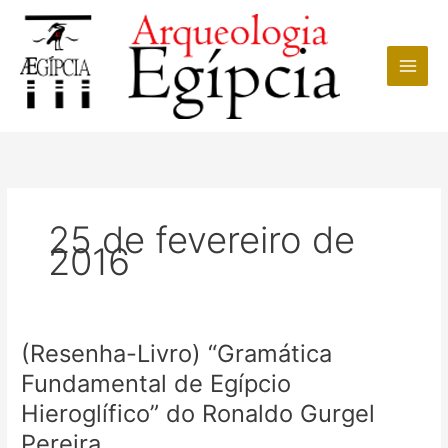
Ir
para
o
conteúdo
25 de fevereiro de
2016
(Resenha-Livro) “Gramática
Fundamental de Egípcio
Hieroglífico” do Ronaldo Gurgel
Pereira