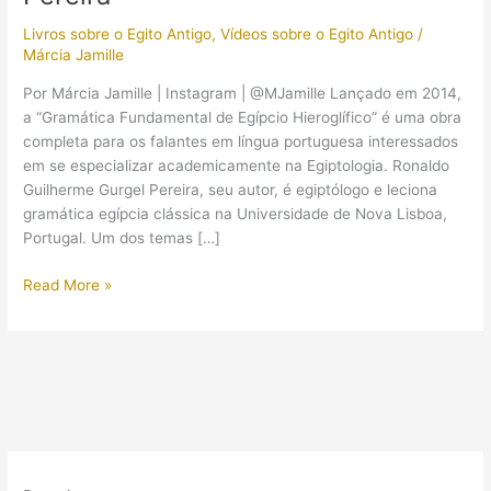
Livros sobre o Egito Antigo
,
Vídeos sobre o Egito Antigo
/
Márcia Jamille
Por Márcia Jamille | Instagram | @MJamille Lançado em 2014,
a “Gramática Fundamental de Egípcio Hieroglífico” é uma obra
completa para os falantes em língua portuguesa interessados
em se especializar academicamente na Egiptologia. Ronaldo
Guilherme Gurgel Pereira, seu autor, é egiptólogo e leciona
gramática egípcia clássica na Universidade de Nova Lisboa,
Portugal. Um dos temas […]
(Resenha-
Read More »
Livro)
“Gramática
Fundamental
de
Egípcio
Hieroglífico”
do
Ronaldo